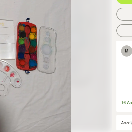
M
16 An
Anzei