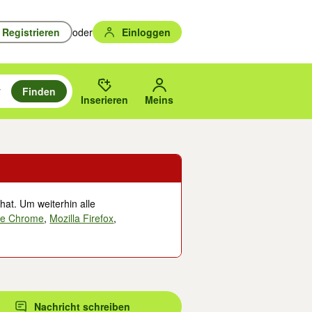
Registrieren
oder
Einloggen
Finden
en durchsuchen und mit Eingabetaste auswählen.
n um zu suchen, oder Vorschläge mit den Pfeiltasten nach oben/unten
des gewählten Orts oder PLZ.
Inserieren
Meins
hat. Um weiterhin alle
le Chrome
,
Mozilla Firefox
,
Nachricht schreiben