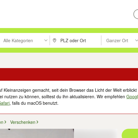
Alle Kategorien
Ganzer Ort
ken um zu suchen, oder Vorschläge mit den Pfeiltasten nach oben/unt
PLZ oder Ort eingeben. Eingabetaste drücke
Suche im Umkreis 
f Kleinanzeigen gemacht, seit dein Browser das Licht der Welt erblickt 
i nutzen zu können, solltest du ihn aktualisieren. Wir empfehlen
Goog
Safari
, falls du macOS benutzt.
en
Verschenken