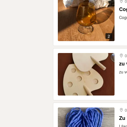
0
Co
Cogn
2
zu 
zu v
0
Zu 
Lila