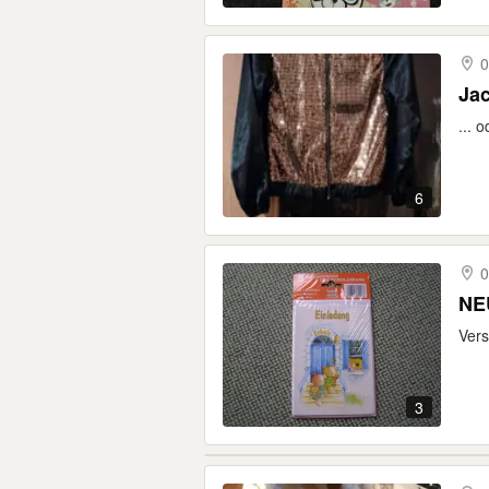
0
Jac
... 
6
0
NE
Vers
3