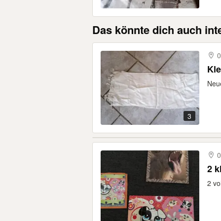
Das könnte dich auch int
0
Kle
Neue
3
0
2 k
2 vo