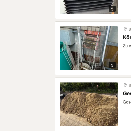
5
8
Kör
Zu v
3
8
Ge
Ges