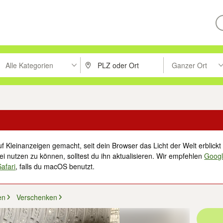
Alle Kategorien
Ganzer Ort
ken um zu suchen, oder Vorschläge mit den Pfeiltasten nach oben/unt
PLZ oder Ort eingeben. Eingabetaste drücke
Suche im Umkreis 
f Kleinanzeigen gemacht, seit dein Browser das Licht der Welt erblickt 
i nutzen zu können, solltest du ihn aktualisieren. Wir empfehlen
Goog
Safari
, falls du macOS benutzt.
en
Verschenken