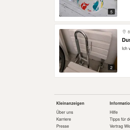
5
8
Du
Ich 
2
Kleinanzeigen
Informati
Über uns
Hilfe
Karriere
Tipps für d
Presse
Vertrag Wi