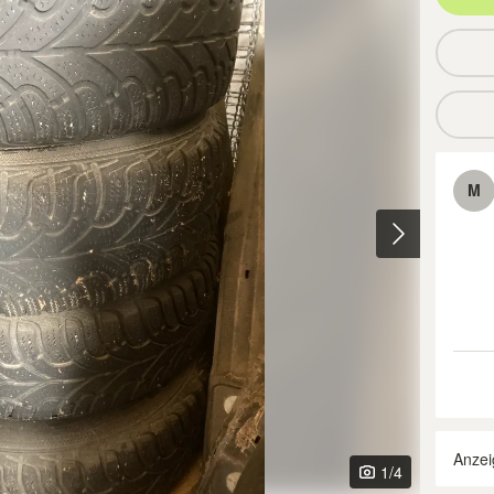
M
Anzei
1
/4