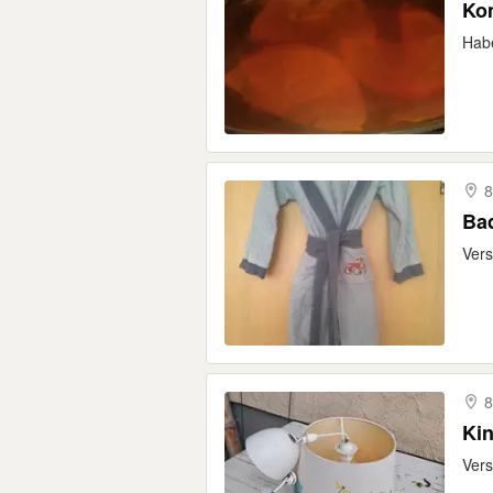
Kom
Habe
8
Bad
Vers
8
Kin
Vers