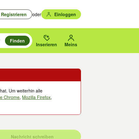
Registrieren
oder
Einloggen
Finden
en durchsuchen und mit Eingabetaste auswählen.
n um zu suchen, oder Vorschläge mit den Pfeiltasten nach oben/unten
des gewählten Orts oder PLZ.
Inserieren
Meins
hat. Um weiterhin alle
le Chrome
,
Mozilla Firefox
,
Nachricht schreiben