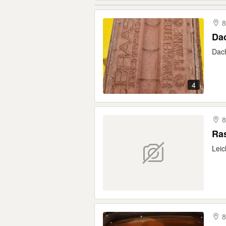
8
Da
Dach
4
8
Ra
Leic
8