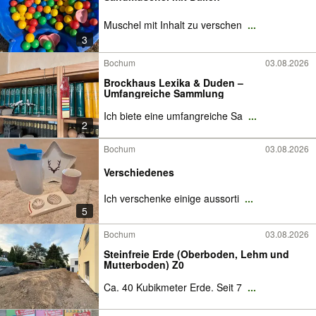
Muschel mit Inhalt zu verschen
...
3
Bochum
03.08.2026
Brockhaus Lexika & Duden –
Umfangreiche Sammlung
Ich biete eine umfangreiche Sa
...
2
Bochum
03.08.2026
Verschiedenes
Ich verschenke einige aussorti
...
5
Bochum
03.08.2026
Steinfreie Erde (Oberboden, Lehm und
Mutterboden) Z0
Ca. 40 Kubikmeter Erde. Seit 7
...