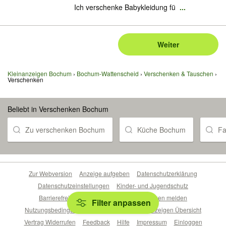
Ich verschenke Babykleidung fü
...
Weiter
Kleinanzeigen Bochum
Bochum-Wattenscheid
Verschenken & Tauschen
Verschenken
Beliebt in Verschenken Bochum
Zu verschenken Bochum
Küche Bochum
Fa
Zur Webversion
Anzeige aufgeben
Datenschutzerklärung
Datenschutzeinstellungen
Kinder- und Jugendschutz
Barrierefreiheitserklärung
Sicherheitslücken melden
Filter anpassen
Nutzungsbedingungen
Beliebte Suchen
Anzeigen Übersicht
Vertrag Widerrufen
Feedback
Hilfe
Impressum
Einloggen