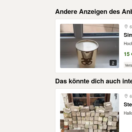
Andere Anzeigen des Anb
6
Sim
Hoch
15 
2
Ver
Das könnte dich auch int
6
Ste
Hall