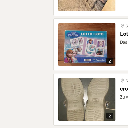
6
Lot
Das 
2
6
cro
Zu v
2