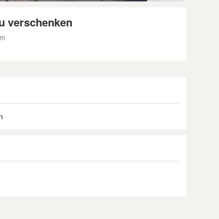
zu verschenken
im
n