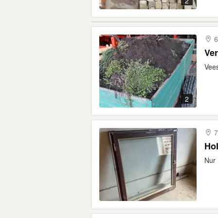
2
6
Ver
Vees
2
7
Hol
Nur 