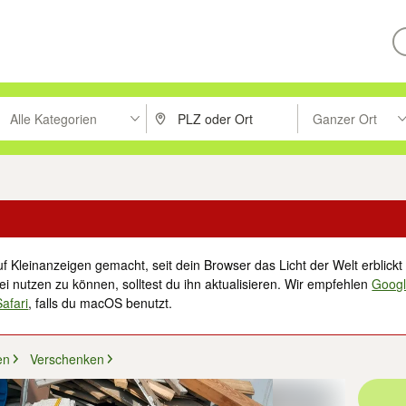
Alle Kategorien
Ganzer Ort
ken um zu suchen, oder Vorschläge mit den Pfeiltasten nach oben/unt
PLZ oder Ort eingeben. Eingabetaste drücke
Suche im Umkreis 
f Kleinanzeigen gemacht, seit dein Browser das Licht der Welt erblickt 
i nutzen zu können, solltest du ihn aktualisieren. Wir empfehlen
Goog
Safari
, falls du macOS benutzt.
en
Verschenken