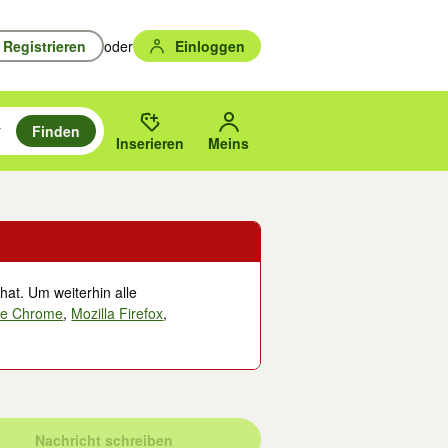
Registrieren
oder
Einloggen
Finden
en durchsuchen und mit Eingabetaste auswählen.
n um zu suchen, oder Vorschläge mit den Pfeiltasten nach oben/unten
des gewählten Orts oder PLZ.
Inserieren
Meins
hat. Um weiterhin alle
le Chrome
,
Mozilla Firefox
,
Nachricht schreiben