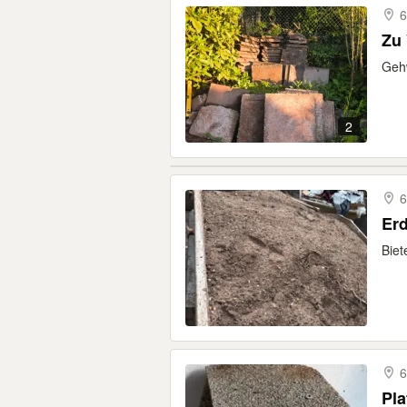
6
Zu
Gehw
2
6
Erd
Biet
6
Pla