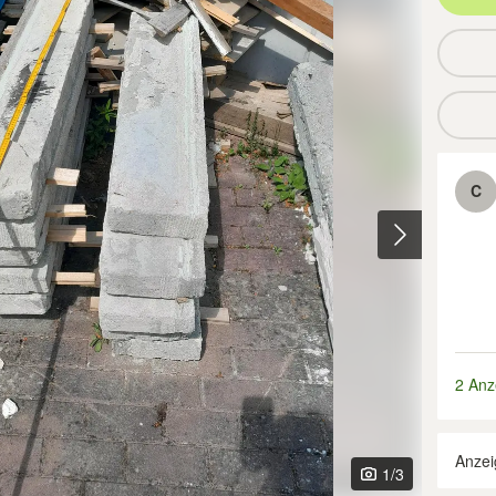
C
2 Anz
Anzei
1
/3