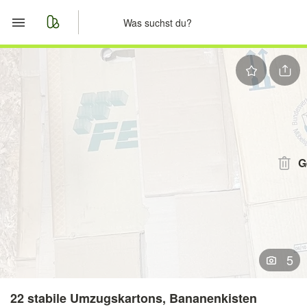
Start
Merkliste
Nachrichten
Anzeige aufgeben
G
5
22 stabile Umzugskartons, Bananenkisten