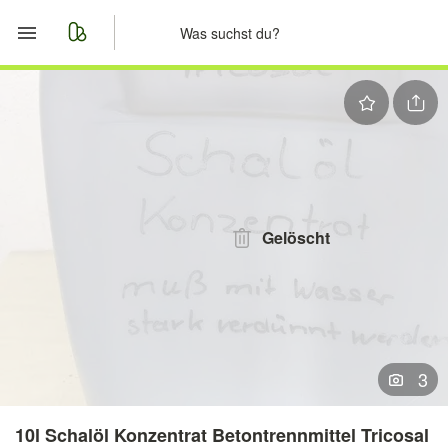
Start
Merkliste
Nachrichten
Anzeige aufgeben
Gelöscht
3
10l Schalöl Konzentrat Betontrennmittel Tricosal