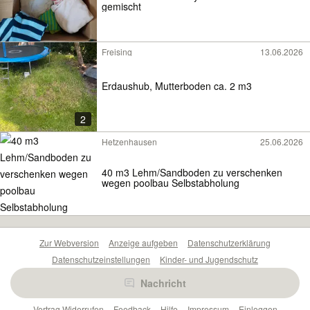
gemischt
Freising
13.06.2026
Erdaushub, Mutterboden ca. 2 m3
2
Hetzenhausen
25.06.2026
40 m3 Lehm/Sandboden zu verschenken
wegen poolbau Selbstabholung
Zur Webversion
Anzeige aufgeben
Datenschutzerklärung
Datenschutzeinstellungen
Kinder- und Jugendschutz
Barrierefreiheitserklärung
Sicherheitslücken melden
Nachricht
Nutzungsbedingungen
Beliebte Suchen
Anzeigen Übersicht
Vertrag Widerrufen
Feedback
Hilfe
Impressum
Einloggen