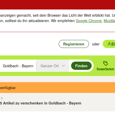
nanzeigen gemacht, seit dein Browser das Licht der Welt erblickt hat. U
n, solltest du ihn aktualisieren. Wir empfehlen
Google Chrome
,
Mozilla
Registrieren
oder
E
Ganzer Ort
Finden
hläge mit den Pfeiltasten nach oben/unten durchsuchen und mit Einga
 oder Ort eingeben. Eingabetaste drücken um zu suchen, oder Vorschl
Inserieren
Suche im Umkreis des gewählten Orts oder PLZ
verfügbar.
n
35 Artikel zu verschenken in Goldbach - Bayern