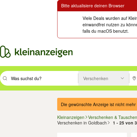
Bitte aktualisiere deinen Browser
Viele Deals wurden auf Klei
einwandfrei nutzen zu könne
falls du macOS benutzt.
Verschenken
Suchbegriff eingeben. Eingabetaste drücken um zu suchen, oder Vorsc
PLZ
Die gewünschte Anzeige ist nicht mehr 
Kleinanzeigen
Verschenken & Tausche
Verschenken in Goldbach
1 - 25 von 
Filter