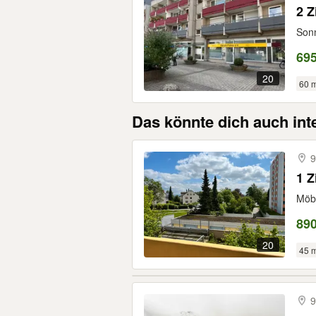
2 Z
Sonn
695
20
60 
Das könnte dich auch int
9
1 Z
Möbl
890
20
45 
9