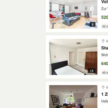
Vol
Zur 
520
8
42 
9
St
Wohn
640
18
45 
9
1 Z
Hall