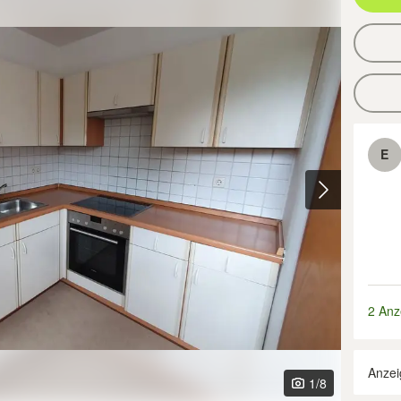
E
2 Anz
Anzei
1
/8