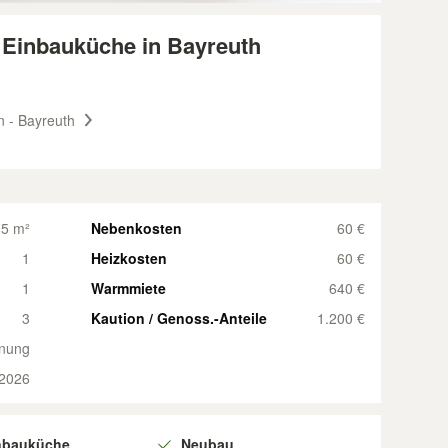
Einbauküche in Bayreuth
 - Bayreuth
5 m²
Nebenkosten
60 €
1
Heizkosten
60 €
1
Warmmiete
640 €
3
Kaution / Genoss.-Anteile
1.200 €
nung
2026
nbauküche
Neubau