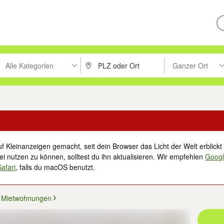
Alle Kategorien
Ganzer Ort
ken um zu suchen, oder Vorschläge mit den Pfeiltasten nach oben/unt
PLZ oder Ort eingeben. Eingabetaste drücke
Suche im Umkreis 
f Kleinanzeigen gemacht, seit dein Browser das Licht der Welt erblickt 
i nutzen zu können, solltest du ihn aktualisieren. Wir empfehlen
Goog
Safari
, falls du macOS benutzt.
Mietwohnungen