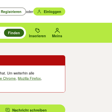
Registrieren
oder
Einloggen
Finden
en durchsuchen und mit Eingabetaste auswählen.
n um zu suchen, oder Vorschläge mit den Pfeiltasten nach oben/unten
des gewählten Orts oder PLZ.
Inserieren
Meins
hat. Um weiterhin alle
le Chrome
,
Mozilla Firefox
,
Nachricht schreiben