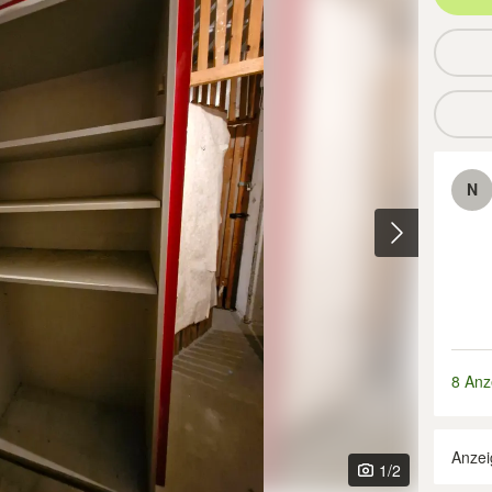
N
8 Anz
Anzei
1
/2