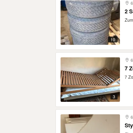
6
Zum 
10
6
7 Z
7 Zo
3
6
Sty