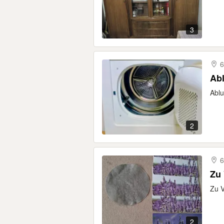
3
6
Abl
Ablu
2
6
Zu V
2