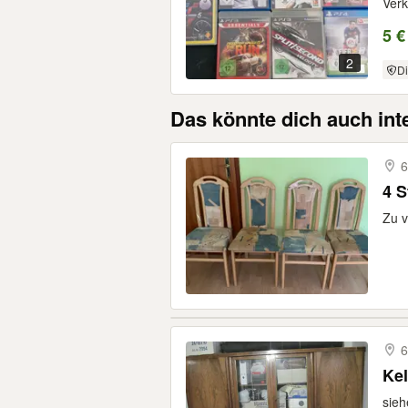
Verk
5 €
2
Di
Das könnte dich auch int
6
4 S
Zu v
6
Kel
sieh