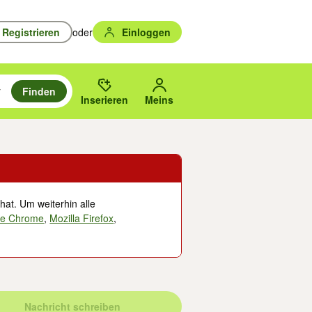
Registrieren
oder
Einloggen
Finden
en durchsuchen und mit Eingabetaste auswählen.
n um zu suchen, oder Vorschläge mit den Pfeiltasten nach oben/unten
des gewählten Orts oder PLZ.
Inserieren
Meins
hat. Um weiterhin alle
le Chrome
,
Mozilla Firefox
,
Nachricht schreiben