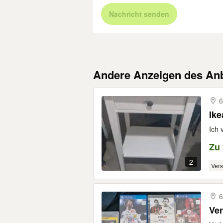
Nachricht senden
Andere Anzeigen des Anb
6
Ike
Ich 
Zu
2
Ver
6
Ver