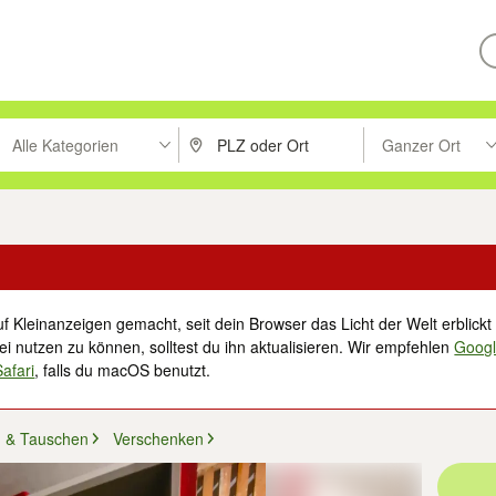
Alle Kategorien
Ganzer Ort
ken um zu suchen, oder Vorschläge mit den Pfeiltasten nach oben/unt
PLZ oder Ort eingeben. Eingabetaste drücke
Suche im Umkreis 
f Kleinanzeigen gemacht, seit dein Browser das Licht der Welt erblickt 
i nutzen zu können, solltest du ihn aktualisieren. Wir empfehlen
Goog
Safari
, falls du macOS benutzt.
 & Tauschen
Verschenken