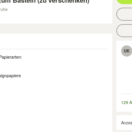
zum Basteln (zu verschenken)
ruhe
UK
Papierarten:
signpapiere
129 A
Anzei