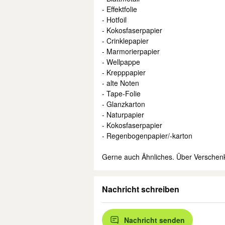
- Effektfolie
- Hotfoil
- Kokosfaserpapier
- Crinklepapier
- Marmorierpapier
- Wellpappe
- Krepppapier
- alte Noten
- Tape-Folie
- Glanzkarton
- Naturpapier
- Kokosfaserpapier
- Regenbogenpapier/-karton
Gerne auch Ähnliches. Über Verschenk
Nachricht schreiben
Nachricht senden