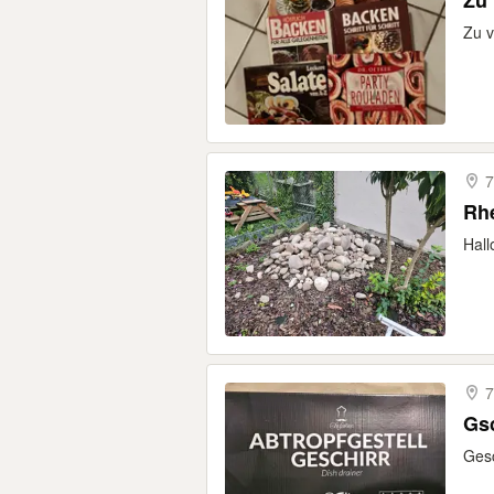
Zu
Zu 
7
Rhe
Hall
7
Gsc
Gesc