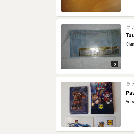
7
Chin
8
7
Paw
Vers