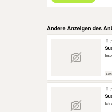
Andere Anzeigen des Anb
7
Suc
Insb
Ges
7
Suc
Ich 