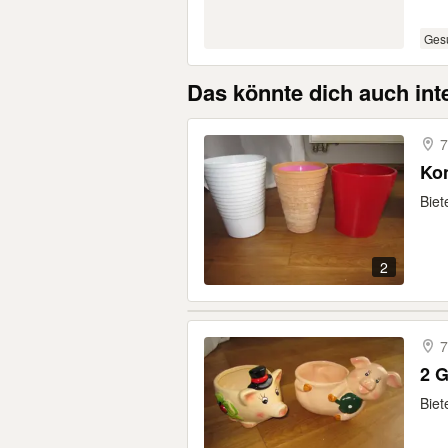
Ges
Das könnte dich auch int
7
Ko
Biet
2
7
2 
Biet