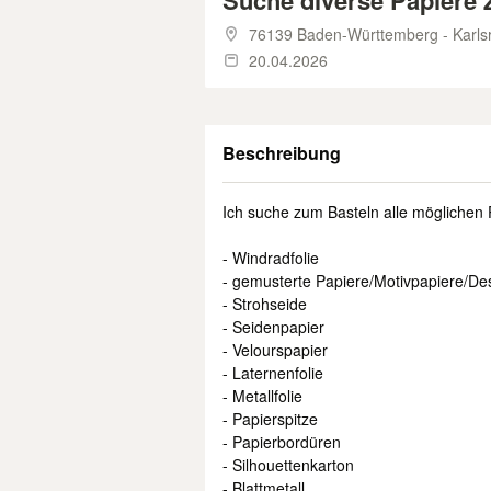
Suche diverse Papiere 
76139 Baden-Württemberg - Karls
20.04.2026
Beschreibung
Ich suche zum Basteln alle möglichen 
- Windradfolie
- gemusterte Papiere/Motivpapiere/De
- Strohseide
- Seidenpapier
- Velourspapier
- Laternenfolie
- Metallfolie
- Papierspitze
- Papierbordüren
- Silhouettenkarton
- Blattmetall