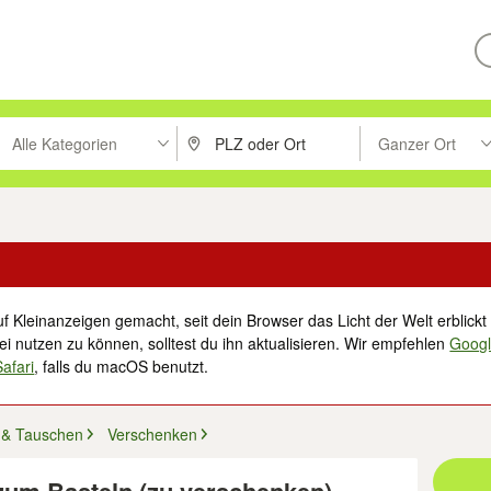
Alle Kategorien
Ganzer Ort
ken um zu suchen, oder Vorschläge mit den Pfeiltasten nach oben/unt
PLZ oder Ort eingeben. Eingabetaste drücke
Suche im Umkreis 
f Kleinanzeigen gemacht, seit dein Browser das Licht der Welt erblickt 
i nutzen zu können, solltest du ihn aktualisieren. Wir empfehlen
Goog
Safari
, falls du macOS benutzt.
 & Tauschen
Verschenken