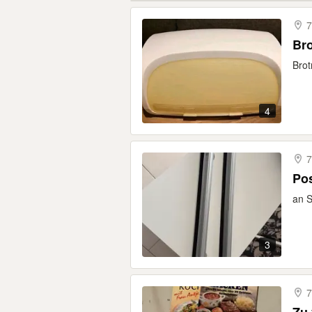
7
Br
Brot
4
7
Pos
an 
3
7