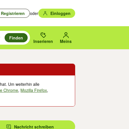
Registrieren
oder
Einloggen
Finden
en durchsuchen und mit Eingabetaste auswählen.
n um zu suchen, oder Vorschläge mit den Pfeiltasten nach oben/unten
des gewählten Orts oder PLZ.
Inserieren
Meins
hat. Um weiterhin alle
le Chrome
,
Mozilla Firefox
,
Nachricht schreiben