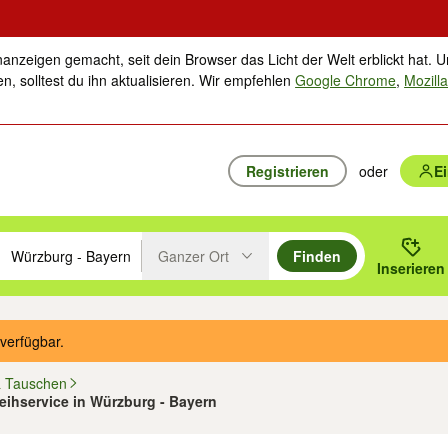
nanzeigen gemacht, seit dein Browser das Licht der Welt erblickt hat. U
n, solltest du ihn aktualisieren. Wir empfehlen
Google Chrome
,
Mozilla
Registrieren
oder
E
Ganzer Ort
Finden
hläge mit den Pfeiltasten nach oben/unten durchsuchen und mit Einga
 oder Ort eingeben. Eingabetaste drücken um zu suchen, oder Vorschl
Inserieren
Suche im Umkreis des gewählten Orts oder PLZ
verfügbar.
& Tauschen
rleihservice in Würzburg - Bayern