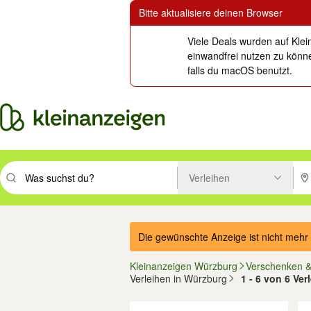
Bitte aktualisiere deinen Browser
Viele Deals wurden auf Klei
einwandfrei nutzen zu könne
falls du macOS benutzt.
Verleihen
Suchbegriff eingeben. Eingabetaste drücken um zu suchen, oder Vorsc
PLZ
Die gewünschte Anzeige ist nicht mehr 
Kleinanzeigen Würzburg
Verschenken 
Verleihen in Würzburg
1 - 6 von 6 Ve
Filter