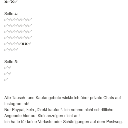
❌✅❌✅
Seite 4:
✅✅✅✅✅✅✅✅
✅✅✅✅✅✅✅✅
✅✅✅✅✅✅✅✅
✅✅✅✅✅✅✅✅
✅✅✅✅✅❌❌✅
✅✅✅✅
Seite 5:
✅✅
✅✅
✅
Alle Tausch- und Kaufangebote wickle ich über private Chats auf
Instagram ab!
Nur Paypal, kein „Direkt kaufen“. Ich nehme nicht schriftliche
Angebote hier auf Kleinanzeigen nicht an!
Ich hafte für keine Verluste oder Schädigungen auf dem Postweg.