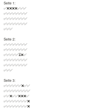
Seite 1:
✅❌❌❌❌✅✅✅
✅✅✅✅✅✅✅✅
✅✅✅✅✅✅✅✅
✅✅✅✅✅✅✅✅
✅✅✅
Seite 2:
✅✅✅✅✅✅✅✅
✅✅✅✅✅✅✅✅
✅✅✅✅✅⏳❌✅
✅✅✅✅✅✅✅✅
✅✅✅✅✅✅✅✅
✅✅✅
Seite 3:
✅✅✅✅✅✅❌✅✅
✅✅✅✅✅✅✅✅✅
✅✅❌✅✅❌❌❌✅
✅✅✅✅✅✅✅✅❌
✅✅✅✅✅✅✅✅❌