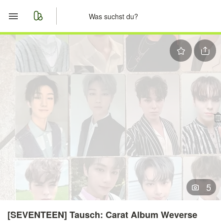
Start
Merkliste
Nachrichten
Anzeige aufgeben
5
[SEVENTEEN] Tausch: Carat Album Weverse