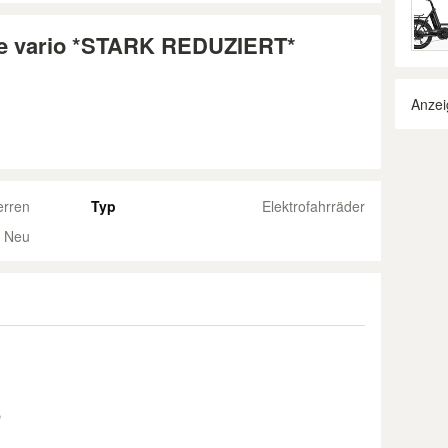
ve vario *STARK REDUZIERT*
Anzei
erren
Typ
Elektrofahrräder
Neu
b