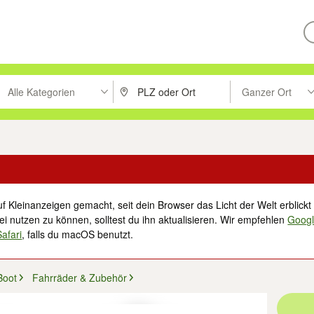
Alle Kategorien
Ganzer Ort
ken um zu suchen, oder Vorschläge mit den Pfeiltasten nach oben/unt
PLZ oder Ort eingeben. Eingabetaste drücke
Suche im Umkreis 
f Kleinanzeigen gemacht, seit dein Browser das Licht der Welt erblickt 
i nutzen zu können, solltest du ihn aktualisieren. Wir empfehlen
Goog
Safari
, falls du macOS benutzt.
Boot
Fahrräder & Zubehör