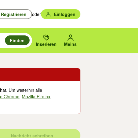
Registrieren
oder
Einloggen
Finden
en durchsuchen und mit Eingabetaste auswählen.
n um zu suchen, oder Vorschläge mit den Pfeiltasten nach oben/unten
des gewählten Orts oder PLZ.
Inserieren
Meins
hat. Um weiterhin alle
le Chrome
,
Mozilla Firefox
,
Nachricht schreiben