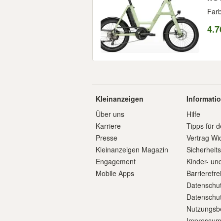
Farb
4.7
Kleinanzeigen
Informati
Über uns
Hilfe
Karriere
Tipps für d
Presse
Vertrag Wi
Kleinanzeigen Magazin
Sicherheit
Engagement
Kinder- un
Mobile Apps
Barrierefre
Datenschut
Datenschut
Nutzungsb
Impressu