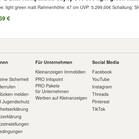
e: light green matt Rahmenhöhe: 47 cm UVP: 5.299,00€ Schaltung: S
69 €
onen
Für Unternehmen
Social Media
Kleinanzeigen Immobilien
Facebook
eine Sicherheit
PRO Infopoint
YouTube
PRO Pakete
derrufen
Instagram
für Unternehmen
slücken melden
Threads
Werben auf Kleinanzeigen
d Jugendschutz
Pinterest
iheitserklärung
TikTok
zerklärung
zeinstellungen
edingungen
m