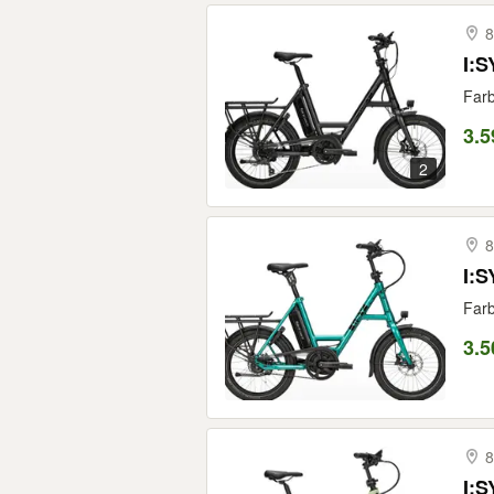
8
I:
Farb
3.5
2
8
Far
3.5
8
I:S