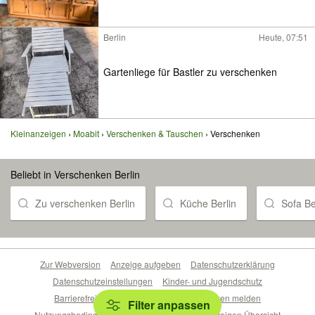
Berlin
Heute, 07:51
Gartenliege für Bastler zu verschenken
Kleinanzeigen
Moabit
Verschenken & Tauschen
Verschenken
Beliebt in Verschenken Berlin
Zu verschenken Berlin
Küche Berlin
Sofa Be
Zur Webversion
Anzeige aufgeben
Datenschutzerklärung
Datenschutzeinstellungen
Kinder- und Jugendschutz
Barrierefreiheitserklärung
Sicherheitslücken melden
Filter anpassen
Nutzungsbedingungen
Beliebte Suchen
Anzeigen Übersicht