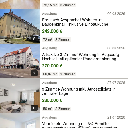
73,15 m²
3 Zimmer
Augsburg
06.08.2026
Frei nach Absprache! Wohnen im
Baudenkmal - inklusive Einbauküche
249.000 €
8
72 m²
3 Zimmer
Augsburg
06.08.2026
Attraktive 3-Zimmer-Wohnung in Augsburg-
Hochzoll mit optimaler Pendleranbindung
270.000 €
7
68,04 m²
3 Zimmer
Augsburg
27.07.2026
3 Zimmer-Wohnung inkl. Autostellplatz in
zentraler Lage
235.000 €
6
59 m²
3 Zimmer
Augsburg
21.07.2026
Vermietete Wohnung mit 6% Rendite,
energetisch saniert (EH85), provisionsfrei