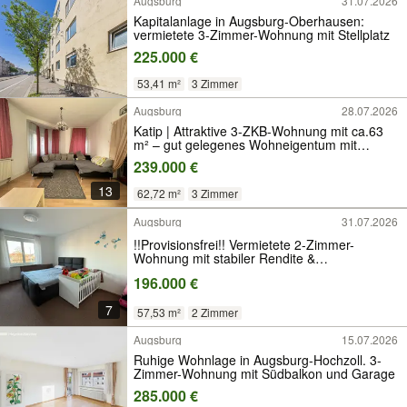
Augsburg
31.07.2026
Kapitalanlage in Augsburg-Oberhausen:
vermietete 3-Zimmer-Wohnung mit Stellplatz
225.000 €
53,41 m²
3 Zimmer
Augsburg
28.07.2026
Katip | Attraktive 3-ZKB-Wohnung mit ca.63
m² – gut gelegenes Wohneigentum mit
Entwicklungspotenzial
239.000 €
13
62,72 m²
3 Zimmer
Augsburg
31.07.2026
!!Provisionsfrei!! Vermietete 2-Zimmer-
Wohnung mit stabiler Rendite &
Stellplatzoption
196.000 €
7
57,53 m²
2 Zimmer
Augsburg
15.07.2026
Ruhige Wohnlage in Augsburg-Hochzoll. 3-
Zimmer-Wohnung mit Südbalkon und Garage
285.000 €