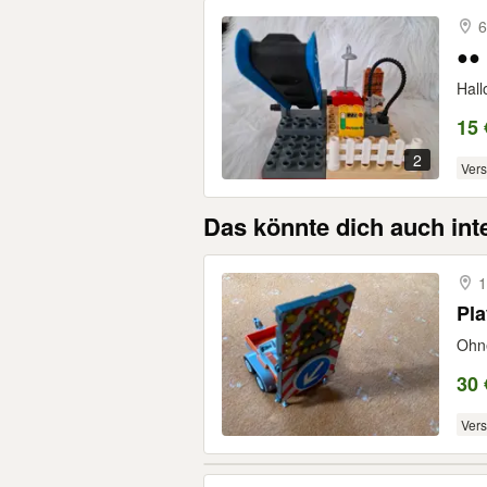
6
●● 
Hall
15 
2
Ver
Das könnte dich auch int
1
Pla
Ohne
30 
Ver