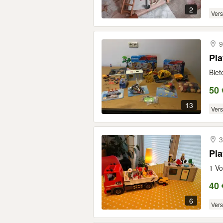
2
Ver
9
Pla
Biet
50 
13
Ver
3
Pla
1 Vo
40 
6
Ver