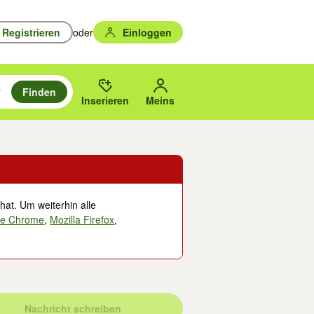
Registrieren
oder
Einloggen
Finden
en durchsuchen und mit Eingabetaste auswählen.
n um zu suchen, oder Vorschläge mit den Pfeiltasten nach oben/unten
des gewählten Orts oder PLZ.
Inserieren
Meins
hat. Um weiterhin alle
le Chrome
,
Mozilla Firefox
,
Nachricht schreiben