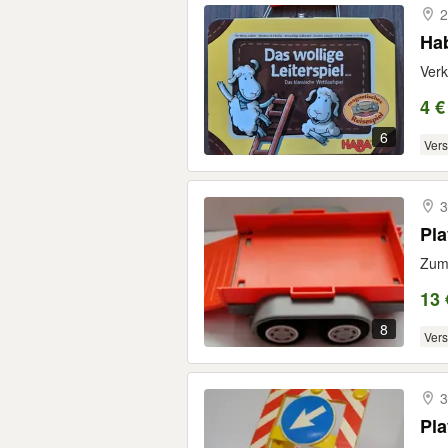
2
Hab
Verk
4 €
6
Ver
3
Pl
Zum 
13 
8
Ver
3
Pla