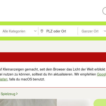
Alle Kategorien
Ganzer Ort
ken um zu suchen, oder Vorschläge mit den Pfeiltasten nach oben/unt
PLZ oder Ort eingeben. Eingabetaste drücke
Suche im Umkreis 
f Kleinanzeigen gemacht, seit dein Browser das Licht der Welt erblickt 
i nutzen zu können, solltest du ihn aktualisieren. Wir empfehlen
Goog
Safari
, falls du macOS benutzt.
Spielzeug