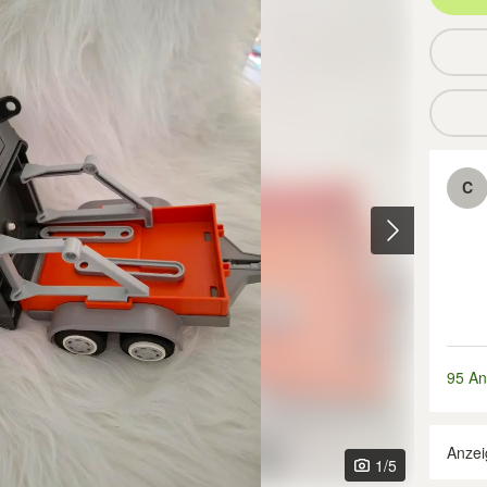
C
95 An
Anzei
1
/5