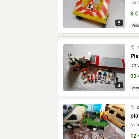
Ich 
8 €
5
Ver
2
Pla
Ich 
22 
4
Ver
2
Nich
12 