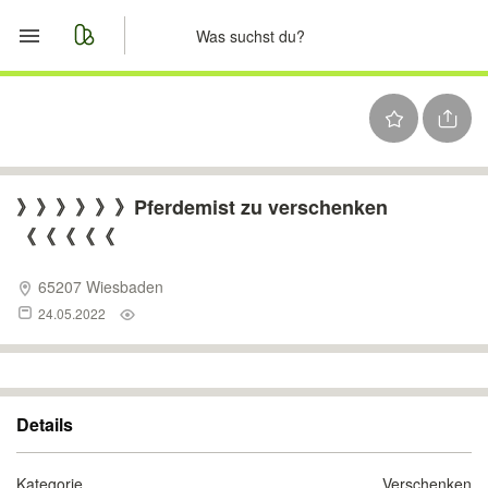
Start
Merkliste
Nachrichten
》》》》》》Pferdemist zu verschenken
《《《《《
Anzeige aufgeben
65207 Wiesbaden
24.05.2022
Details
Kategorie
Verschenken