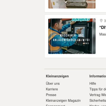
3
*DI
Masc
Kleinanzeigen
Informati
Über uns
Hilfe
Karriere
Tipps für d
Presse
Vertrag Wi
Kleinanzeigen Magazin
Sicherheit