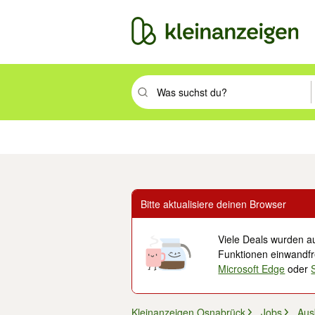
Suchbegriff eingeben. Eingabetaste drüc
Immobilien
Mode & Beauty
Auto, Rad & Boot
Haus & Garten
Jobs
Elek
Bitte aktualisiere deinen Browser
Viele Deals wurden au
Funktionen einwandfre
Microsoft Edge
oder
Kleinanzeigen Osnabrück
Jobs
Aus