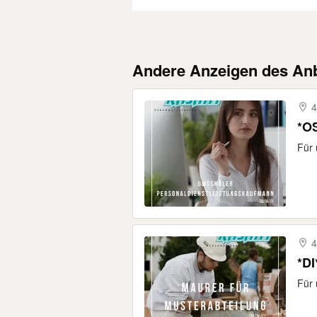
Andere Anzeigen des Anb
4
*O
Für 
4
*DI
Für 