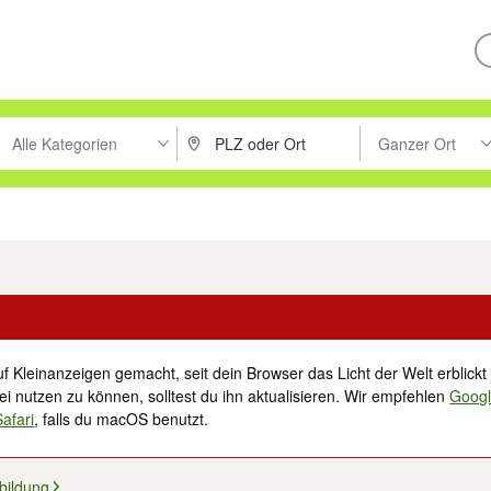
Alle Kategorien
Ganzer Ort
ken um zu suchen, oder Vorschläge mit den Pfeiltasten nach oben/unt
PLZ oder Ort eingeben. Eingabetaste drücke
Suche im Umkreis 
tronik
Familie, Kind & Baby
Haustiere
Freizeit, Hobby & Nachbarschaft
f Kleinanzeigen gemacht, seit dein Browser das Licht der Welt erblickt 
i nutzen zu können, solltest du ihn aktualisieren. Wir empfehlen
Goog
Safari
, falls du macOS benutzt.
bildung