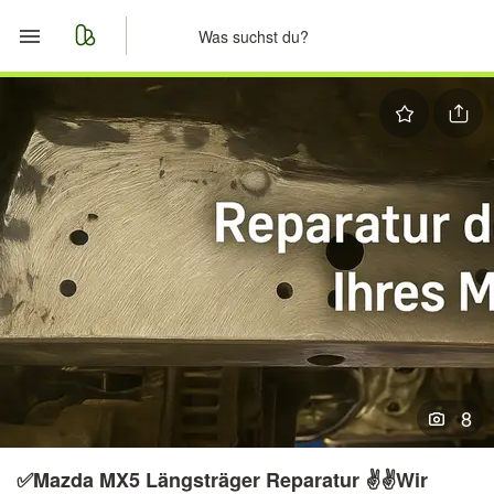
Start
Merkliste
Nachrichten
Anzeige aufgeben
8
✅Mazda MX5 Längsträger Reparatur ✌️✌️Wir