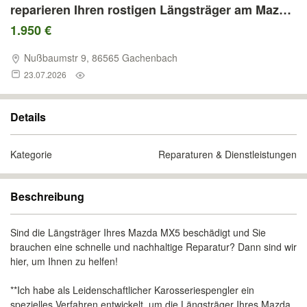
reparieren Ihren rostigen Längsträger am Mazda
MX 5 zum Festpreis ✅✅
1.950 €
Nußbaumstr 9, 86565 Gachenbach
23.07.2026
Details
Kategorie
Reparaturen & Dienstleistungen
Beschreibung
Sind die Längsträger Ihres Mazda MX5 beschädigt und Sie
brauchen eine schnelle und nachhaltige Reparatur? Dann sind wir
hier, um Ihnen zu helfen!
**Ich habe als Leidenschaftlicher Karosseriespengler ein
spezielles Verfahren entwickelt, um die Längsträger Ihres Mazda