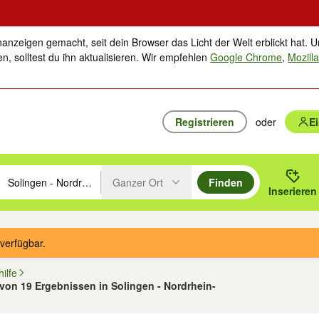
nanzeigen gemacht, seit dein Browser das Licht der Welt erblickt hat. U
n, solltest du ihn aktualisieren. Wir empfehlen
Google Chrome
,
Mozilla
Registrieren
oder
E
Ganzer Ort
Finden
hläge mit den Pfeiltasten nach oben/unten durchsuchen und mit Einga
 oder Ort eingeben. Eingabetaste drücken um zu suchen, oder Vorschl
Inserieren
Suche im Umkreis des gewählten Orts oder PLZ
verfügbar.
ilfe
 von 19 Ergebnissen in Solingen - Nordrhein-