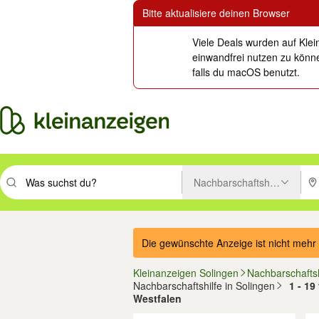
Bitte aktualisiere deinen Browser
Viele Deals wurden auf Klei
einwandfrei nutzen zu könne
falls du macOS benutzt.
Nachbarschaftshilfe
Suchbegriff eingeben. Eingabetaste drücken um zu suchen, oder Vorsc
PLZ
Die gewünschte Anzeige ist nicht mehr 
Kleinanzeigen Solingen
Nachbarschaftsh
Nachbarschaftshilfe in Solingen
1 - 19
Westfalen