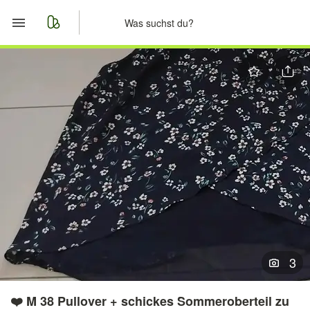
Start
Merkliste
Nachrichten
Anzeige aufgeben
3
❤️ M 38 Pullover + schickes Sommeroberteil zu