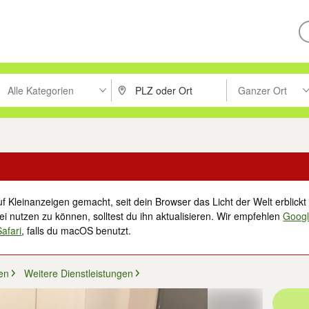
Alle Kategorien
Ganzer Ort
ken um zu suchen, oder Vorschläge mit den Pfeiltasten nach oben/unt
PLZ oder Ort eingeben. Eingabetaste drücke
Suche im Umkreis 
f Kleinanzeigen gemacht, seit dein Browser das Licht der Welt erblickt 
i nutzen zu können, solltest du ihn aktualisieren. Wir empfehlen
Goog
Safari
, falls du macOS benutzt.
en
Weitere Dienstleistungen