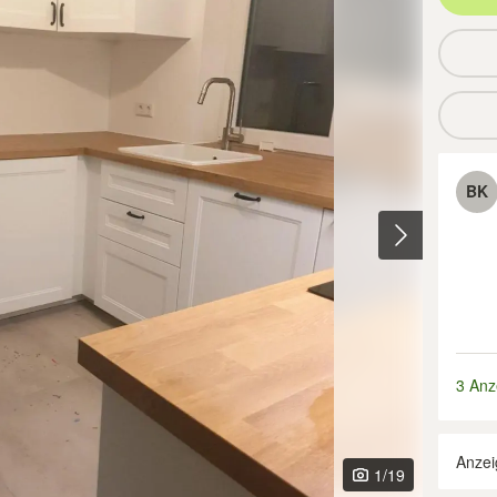
BK
3 Anz
Anzei
1
/19