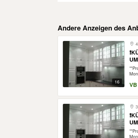
Andere Anzeigen des Anb
4
❗K
UM
**P
Mont
16
VB
3
❗K
UM
**P
Mont