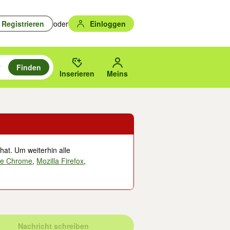
Registrieren
oder
Einloggen
Finden
en durchsuchen und mit Eingabetaste auswählen.
n um zu suchen, oder Vorschläge mit den Pfeiltasten nach oben/unten
des gewählten Orts oder PLZ.
Inserieren
Meins
hat. Um weiterhin alle
le Chrome
,
Mozilla Firefox
,
Nachricht schreiben