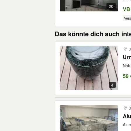
20
VB
Ver
Das könnte dich auch int
3
Urn
Natu
59 
4
3
Al
Alum