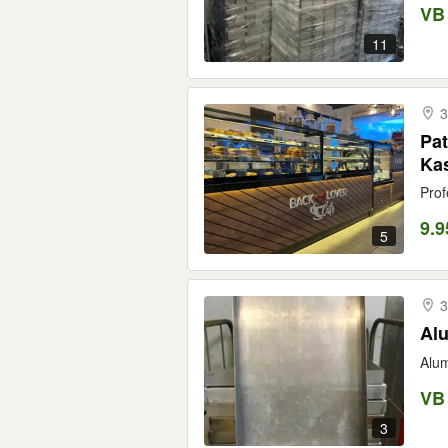
VB
11
3
Pat
Kas
Prof
9.9
5
3
Alu
Alum
VB
3