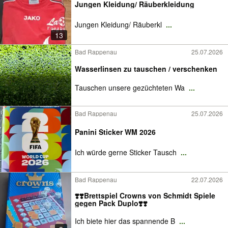
Jungen Kleidung/ Räuberkleidung
Jungen Kleidung/ Räuberkl
...
13
Bad Rappenau
25.07.2026
Wasserlinsen zu tauschen / verschenken
Tauschen unsere gezüchteten Wa
...
Bad Rappenau
25.07.2026
Panini Sticker WM 2026
Ich würde gerne Sticker Tausch
...
Bad Rappenau
22.07.2026
❣️❣️Brettspiel Crowns von Schmidt Spiele
gegen Pack Duplo❣️❣️
Ich biete hier das spannende B
...