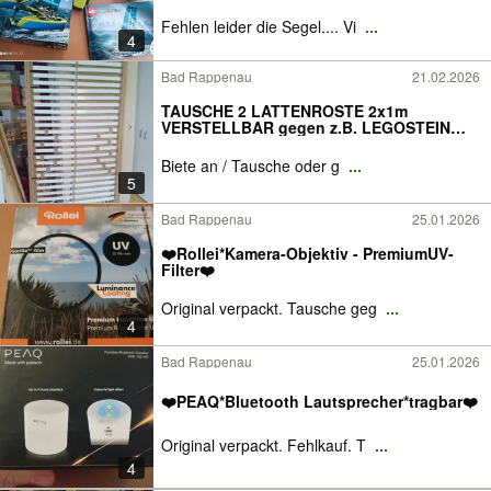
Fehlen leider die Segel.... Vi
...
4
Bad Rappenau
21.02.2026
TAUSCHE 2 LATTENROSTE 2x1m
VERSTELLBAR gegen z.B. LEGOSTEIN
oder
Biete an / Tausche oder g
...
5
Bad Rappenau
25.01.2026
❤️Rollei*Kamera-Objektiv - PremiumUV-
Filter❤️
Original verpackt. Tausche geg
...
4
Bad Rappenau
25.01.2026
❤️PEAQ*Bluetooth Lautsprecher*tragbar❤️
Original verpackt. Fehlkauf. T
...
4