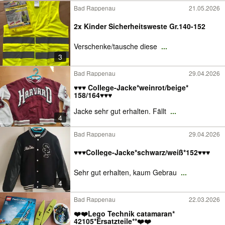
Bad Rappenau
21.05.2026
2x Kinder Sicherheitsweste Gr.140-152
Verschenke/tausche diese
...
3
Bad Rappenau
29.04.2026
♥️♥️♥️ College-Jacke*weinrot/beige*
158/164♥️♥️♥️
Jacke sehr gut erhalten. Fällt
...
4
Bad Rappenau
29.04.2026
♥️♥️♥️College-Jacke*schwarz/weiß*152♥️♥️♥️
Sehr gut erhalten, kaum Gebrau
...
4
Bad Rappenau
22.03.2026
❤️❤️Lego Technik catamaran*
42105*Ersatzteile**❤️❤️