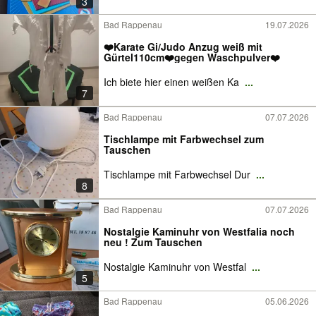
3
Bad Rappenau
19.07.2026
❤️Karate Gi/Judo Anzug weiß mit
Gürtel110cm❤️gegen Waschpulver❤️
Ich biete hier einen weißen Ka
...
7
Bad Rappenau
07.07.2026
Tischlampe mit Farbwechsel zum
Tauschen
Tischlampe mit Farbwechsel Dur
...
8
Bad Rappenau
07.07.2026
Nostalgie Kaminuhr von Westfalia noch
neu ! Zum Tauschen
Nostalgie Kaminuhr von Westfal
...
5
Bad Rappenau
05.06.2026