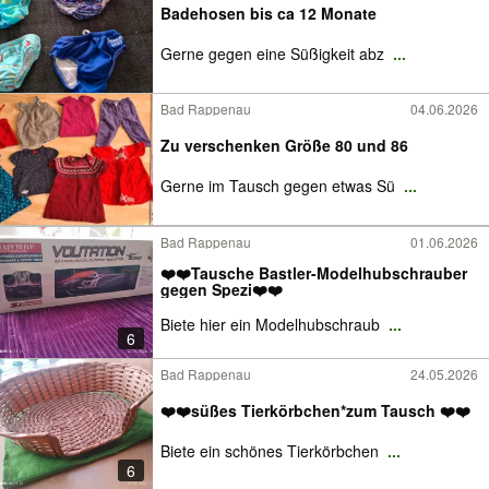
Badehosen bis ca 12 Monate
Gerne gegen eine Süßigkeit abz
...
Bad Rappenau
04.06.2026
Zu verschenken Größe 80 und 86
Gerne im Tausch gegen etwas Sü
...
Bad Rappenau
01.06.2026
❤️❤️Tausche Bastler-Modelhubschrauber
gegen Spezi❤️❤️
Biete hier ein Modelhubschraub
...
6
Bad Rappenau
24.05.2026
❤️❤️süßes Tierkörbchen*zum Tausch ❤️❤️
Biete ein schönes Tierkörbchen
...
6