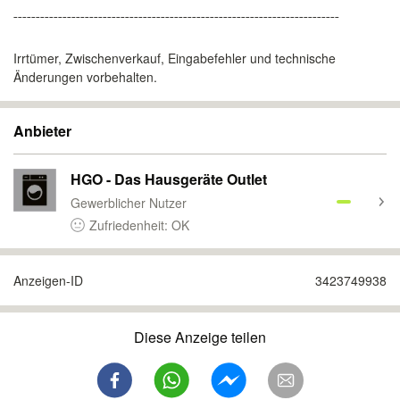
¯¯¯¯¯¯¯¯¯¯¯¯¯¯¯¯¯¯¯¯¯¯¯¯¯¯¯¯¯¯¯¯¯¯¯¯¯¯¯¯¯¯¯¯¯¯¯¯¯¯¯¯¯¯¯¯¯¯¯¯¯¯¯¯¯¯¯¯¯¯¯¯¯
Irrtümer, Zwischenverkauf, Eingabefehler und technische
Änderungen vorbehalten.
Anbieter
HGO - Das Hausgeräte Outlet
Gewerblicher Nutzer
Zufriedenheit: OK
Anzeigen-ID
3423749938
Diese Anzeige teilen