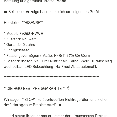
Beratung und garantiert starke Preise.
➡️ Bei dieser Anzeige handelt es sich um folgendes Gerät:
Hersteller: **HISENSE**
* Modell: FV298N4AWE
* Zustand: Neuware
* Garantie: 2 Jahre
* Energieklasse: E
* Fassungsvermögen / Maße: HxBxT: 172x60x60cm
* Besonderheiten: 240 Liter Nutzinhalt, Farbe: Weiß, Türanschlag
wechselbar, LED Beleuchtung, No-Frost Abtauautomatik
¯¯¯¯¯¯¯¯¯¯¯¯¯¯¯¯¯¯¯¯¯¯¯¯¯¯¯¯¯¯¯¯¯¯¯¯¯¯¯¯¯¯¯¯¯¯¯¯¯¯¯¯¯¯¯¯¯¯¯¯¯¯¯¯¯¯¯¯¯¯¯¯¯
**DIE HGO BESTPREISGARANTIE.** ☝️
Wir sagen **STOP** zu überteuerten Elektrogeräten und ziehen
die **Hausgeräte Preisbremse!** ⛔️
…und bieten Ihnen garantiert immer den **günstigsten Preis in