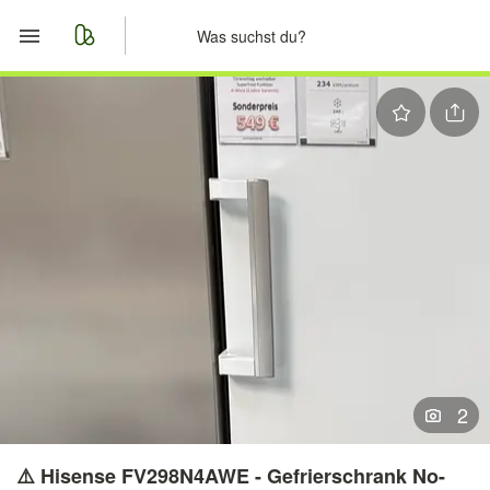
Start
Merkliste
Nachrichten
Anzeige aufgeben
2
⚠️ Hisense FV298N4AWE - Gefrierschrank No-