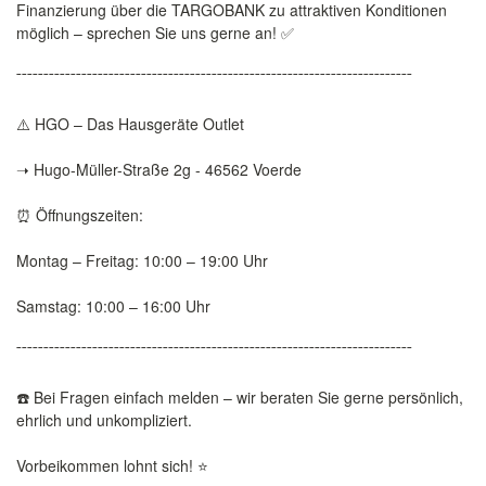
Finanzierung über die TARGOBANK zu attraktiven Konditionen
möglich – sprechen Sie uns gerne an! ✅
¯¯¯¯¯¯¯¯¯¯¯¯¯¯¯¯¯¯¯¯¯¯¯¯¯¯¯¯¯¯¯¯¯¯¯¯¯¯¯¯¯¯¯¯¯¯¯¯¯¯¯¯¯¯¯¯¯¯¯¯¯¯¯¯¯¯¯¯¯¯¯¯¯
⚠️ HGO – Das Hausgeräte Outlet
➝ Hugo-Müller-Straße 2g - 46562 Voerde
⏰ Öffnungszeiten:
Montag – Freitag: 10:00 – 19:00 Uhr
Samstag: 10:00 – 16:00 Uhr
¯¯¯¯¯¯¯¯¯¯¯¯¯¯¯¯¯¯¯¯¯¯¯¯¯¯¯¯¯¯¯¯¯¯¯¯¯¯¯¯¯¯¯¯¯¯¯¯¯¯¯¯¯¯¯¯¯¯¯¯¯¯¯¯¯¯¯¯¯¯¯¯¯
☎️ Bei Fragen einfach melden – wir beraten Sie gerne persönlich,
ehrlich und unkompliziert.
Vorbeikommen lohnt sich! ⭐️