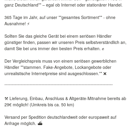
ganz Deutschland** – egal ob Internet oder stationärer Handel.
365 Tage im Jahr, auf unser **gesamtes Sortiment** - ohne
Ausnahme! ⚡️
Sollten Sie das gleiche Gerät bei einem seriösen Händler
günstiger finden, passen wir unseren Preis selbstverständlich an,
damit Sie bei uns immer den besten Preis erhalten. ✊
Der Vergleichspreis muss von einem seriösen gewerblichen
Händler **stammen. Fake-Angebote, Lockangebote oder
unrealistische Internetpreise sind ausgeschlossen.** ❌
¯¯¯¯¯¯¯¯¯¯¯¯¯¯¯¯¯¯¯¯¯¯¯¯¯¯¯¯¯¯¯¯¯¯¯¯¯¯¯¯¯¯¯¯¯¯¯¯¯¯¯¯¯¯¯¯¯¯¯¯¯¯¯¯¯¯¯¯¯¯¯¯¯
⚒️ Lieferung, Einbau, Anschluss & Altgeräte-Mitnahme bereits ab
29€ möglich! (Umkreis bis ca. 50 km)
Versand per Spedition deutschlandweit oder europaweit auf
Anfrage möglich. ⛴️