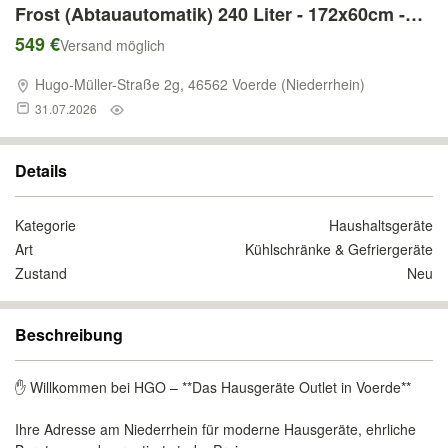
Frost (Abtauautomatik) 240 Liter - 172x60cm -
Gefriertruhe Weiß Energieklasse: E - LED
549 €
Versand möglich
Beleuchtung
Hugo-Müller-Straße 2g, 46562 Voerde (Niederrhein)
31.07.2026
Details
Kategorie
Haushaltsgeräte
Art
Kühlschränke & Gefriergeräte
Zustand
Neu
Beschreibung
✋ Willkommen bei HGO – **Das Hausgeräte Outlet in Voerde**
Ihre Adresse am Niederrhein für moderne Hausgeräte, ehrliche