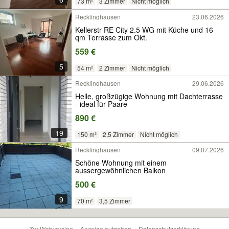
73 m²
3 Zimmer
Nicht möglich
Recklinghausen
23.06.2026
Kellerstr RE City 2.5 WG mit Küche und 16
qm Terrasse zum Okt.
559 €
5
54 m²
2 Zimmer
Nicht möglich
Recklinghausen
29.06.2026
Helle, großzügige Wohnung mit Dachterrasse
- ideal für Paare
890 €
19
150 m²
2,5 Zimmer
Nicht möglich
Recklinghausen
09.07.2026
Schöne Wohnung mit einem
aussergewöhnlichen Balkon
500 €
9
70 m²
3,5 Zimmer
Zur Webversion
Anzeige aufgeben
Datenschutzerklärung