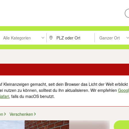
Alle Kategorien
Ganzer Ort
ken um zu suchen, oder Vorschläge mit den Pfeiltasten nach oben/unt
PLZ oder Ort eingeben. Eingabetaste drücke
Suche im Umkreis 
f Kleinanzeigen gemacht, seit dein Browser das Licht der Welt erblickt 
i nutzen zu können, solltest du ihn aktualisieren. Wir empfehlen
Goog
Safari
, falls du macOS benutzt.
en
Verschenken