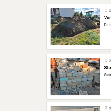
3
Ve
Da d
2
Ste
Stei
3