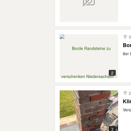
3
Bo
8er
2
2
Kli
Vers
3