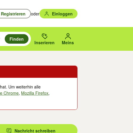
Registrieren
oder
Einloggen
Finden
en durchsuchen und mit Eingabetaste auswählen.
n um zu suchen, oder Vorschläge mit den Pfeiltasten nach oben/unten
des gewählten Orts oder PLZ.
Inserieren
Meins
hat. Um weiterhin alle
le Chrome
,
Mozilla Firefox
,
Nachricht schreiben