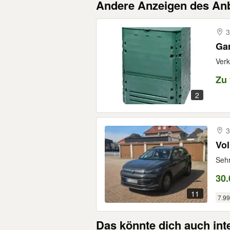
Andere Anzeigen des Anb
3
Ga
Verk
Zu
2
3
Vo
Sehr
30.
11
7.9
Das könnte dich auch int