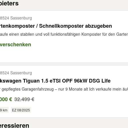
ieters
8524 Sassenburg
rtenkomposter / Schnellkomposter abzugeben
aufe einen stabilen und voll funktionsfähigen Komposter für den Garten. 
 verschenken
8524 Sassenburg
lkswagen Tiguan 1.5 eTSI OPF 96kW DSG Life
 gepflegtes Garagenfahrzeug – nur 9 Monate alt Ich verkaufe mein äuß
000 €
32.499 €
99 km
EZ 08/2025
eressieren