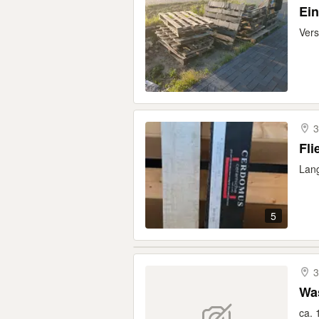
Ei
Vers
3
Fli
Lang
5
3
ca. 