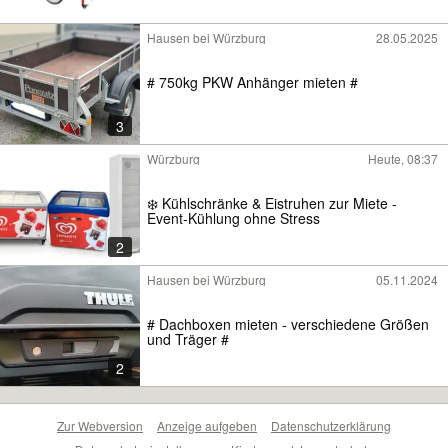
Hausen bei Würzburg
28.05.2025
# 750kg PKW Anhänger mieten #
3
Würzburg
Heute, 08:37
❄️ Kühlschränke & Eistruhen zur Miete -
Event-Kühlung ohne Stress
2
Hausen bei Würzburg
05.11.2024
# Dachboxen mieten - verschiedene Größen
und Träger #
2
Zur Webversion
Anzeige aufgeben
Datenschutzerklärung