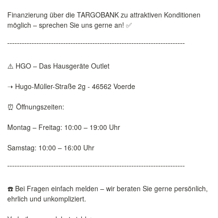
Finanzierung über die TARGOBANK zu attraktiven Konditionen
möglich – sprechen Sie uns gerne an! ✅
¯¯¯¯¯¯¯¯¯¯¯¯¯¯¯¯¯¯¯¯¯¯¯¯¯¯¯¯¯¯¯¯¯¯¯¯¯¯¯¯¯¯¯¯¯¯¯¯¯¯¯¯¯¯¯¯¯¯¯¯¯¯¯¯¯¯¯¯¯¯¯¯¯
⚠️ HGO – Das Hausgeräte Outlet
➝ Hugo-Müller-Straße 2g - 46562 Voerde
⏰ Öffnungszeiten:
Montag – Freitag: 10:00 – 19:00 Uhr
Samstag: 10:00 – 16:00 Uhr
¯¯¯¯¯¯¯¯¯¯¯¯¯¯¯¯¯¯¯¯¯¯¯¯¯¯¯¯¯¯¯¯¯¯¯¯¯¯¯¯¯¯¯¯¯¯¯¯¯¯¯¯¯¯¯¯¯¯¯¯¯¯¯¯¯¯¯¯¯¯¯¯¯
☎️ Bei Fragen einfach melden – wir beraten Sie gerne persönlich,
ehrlich und unkompliziert.