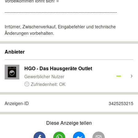
Vorbeikommen lohnt sich! ⭐️
¯¯¯¯¯¯¯¯¯¯¯¯¯¯¯¯¯¯¯¯¯¯¯¯¯¯¯¯¯¯¯¯¯¯¯¯¯¯¯¯¯¯¯¯¯¯¯¯¯¯¯¯¯¯¯¯¯¯¯¯¯¯¯¯¯¯¯¯¯¯¯¯¯
Irrtümer, Zwischenverkauf, Eingabefehler und technische
Änderungen vorbehalten.
Anbieter
HGO - Das Hausgeräte Outlet
Gewerblicher Nutzer
Zufriedenheit: OK
Anzeigen-ID
3425253215
Diese Anzeige teilen