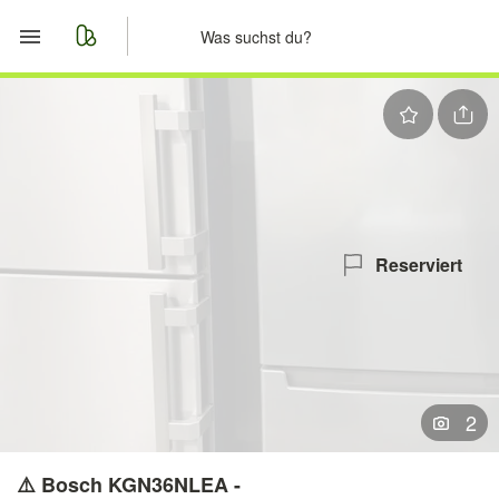
Start
Merkliste
Nachrichten
Anzeige aufgeben
Reserviert
2
⚠️ Bosch KGN36NLEA -