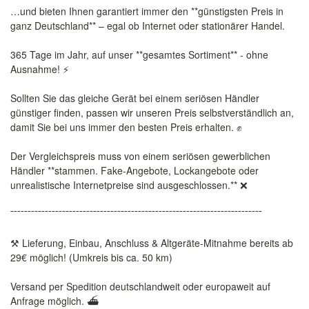
…und bieten Ihnen garantiert immer den **günstigsten Preis in
ganz Deutschland** – egal ob Internet oder stationärer Handel.
365 Tage im Jahr, auf unser **gesamtes Sortiment** - ohne
Ausnahme! ⚡️
Sollten Sie das gleiche Gerät bei einem seriösen Händler
günstiger finden, passen wir unseren Preis selbstverständlich an,
damit Sie bei uns immer den besten Preis erhalten. ✊
Der Vergleichspreis muss von einem seriösen gewerblichen
Händler **stammen. Fake-Angebote, Lockangebote oder
unrealistische Internetpreise sind ausgeschlossen.** ❌
¯¯¯¯¯¯¯¯¯¯¯¯¯¯¯¯¯¯¯¯¯¯¯¯¯¯¯¯¯¯¯¯¯¯¯¯¯¯¯¯¯¯¯¯¯¯¯¯¯¯¯¯¯¯¯¯¯¯¯¯¯¯¯¯¯¯¯¯¯¯¯¯¯
⚒️ Lieferung, Einbau, Anschluss & Altgeräte-Mitnahme bereits ab
29€ möglich! (Umkreis bis ca. 50 km)
Versand per Spedition deutschlandweit oder europaweit auf
Anfrage möglich. ⛴️