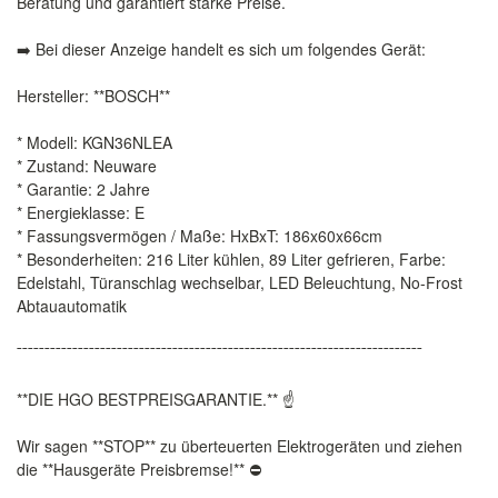
Beratung und garantiert starke Preise.
➡️ Bei dieser Anzeige handelt es sich um folgendes Gerät:
Hersteller: **BOSCH**
* Modell: KGN36NLEA
* Zustand: Neuware
* Garantie: 2 Jahre
* Energieklasse: E
* Fassungsvermögen / Maße: HxBxT: 186x60x66cm
* Besonderheiten: 216 Liter kühlen, 89 Liter gefrieren, Farbe:
Edelstahl, Türanschlag wechselbar, LED Beleuchtung, No-Frost
Abtauautomatik
¯¯¯¯¯¯¯¯¯¯¯¯¯¯¯¯¯¯¯¯¯¯¯¯¯¯¯¯¯¯¯¯¯¯¯¯¯¯¯¯¯¯¯¯¯¯¯¯¯¯¯¯¯¯¯¯¯¯¯¯¯¯¯¯¯¯¯¯¯¯¯¯¯
**DIE HGO BESTPREISGARANTIE.** ☝️
Wir sagen **STOP** zu überteuerten Elektrogeräten und ziehen
die **Hausgeräte Preisbremse!** ⛔️