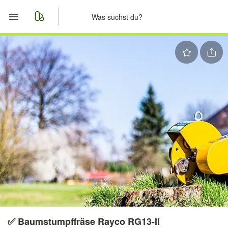
Start
Merkliste
Nachrichten
Anzeige aufgeben
✅️ Baumstumpffräse Rayco RG13-II