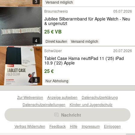
3
Versand möglich
Braunschweig
05.07.2026
Jubilee Silberarmband für Apple Watch - Neu
& ungenutzt
25 € VB
4
Direkt kaufen
Versand möglich
Schwülper
20.07.2026
Tablet Case Hama neu❗️iPad 11 ('25) iPad
10.9 ('22) Apple
25 €
8
Nur Abholung
Zur Webversion
Anzeige aufgeben
Datenschutzerklärung
Datenschutzeinstellungen
Kinder- und Jugendschutz
Barrierefreiheitserklärung
Sicherheitslücken melden
Nachricht
Nutzungsbedingungen
Beliebte Suchen
Anzeigen Übersicht
Vertrag Widerrufen
Feedback
Hilfe
Impressum
Einloggen