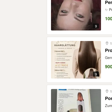
Pe
✨ Pe
100
9
1
Pro
Gern
900
9
1
Por
Zum 