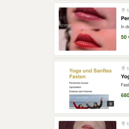
1
Pe
In d
50 
1
Yog
Fast
680
9
1