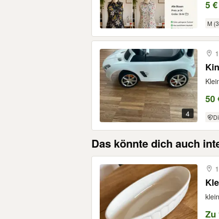
5 €
M (3
1
Ki
Klei
50 
4
Di
Das könnte dich auch int
1
Kle
klei
Zu