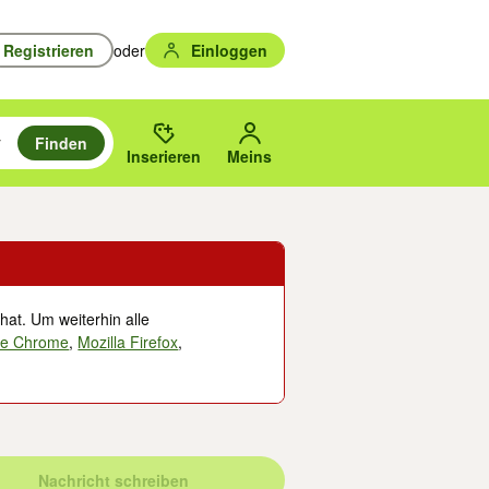
Registrieren
oder
Einloggen
Finden
en durchsuchen und mit Eingabetaste auswählen.
n um zu suchen, oder Vorschläge mit den Pfeiltasten nach oben/unten
des gewählten Orts oder PLZ.
Inserieren
Meins
hat. Um weiterhin alle
le Chrome
,
Mozilla Firefox
,
Nachricht schreiben