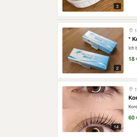
3
1
* K
Ich 
18 
2
1
Kor
Kore
60 
14