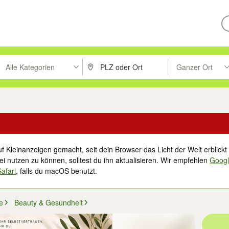
Alle Kategorien
Ganzer Ort
ken um zu suchen, oder Vorschläge mit den Pfeiltasten nach oben/unt
PLZ oder Ort eingeben. Eingabetaste drücke
Suche im Umkreis 
f Kleinanzeigen gemacht, seit dein Browser das Licht der Welt erblickt 
i nutzen zu können, solltest du ihn aktualisieren. Wir empfehlen
Goog
Safari
, falls du macOS benutzt.
e
Beauty & Gesundheit