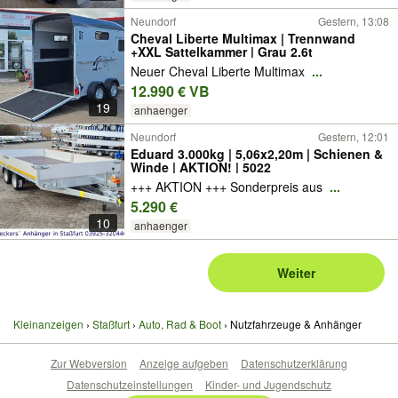
Neundorf
Gestern, 13:08
Cheval Liberte Multimax | Trennwand
+XXL Sattelkammer | Grau 2.6t
Neuer Cheval Liberte Multimax
...
12.990 € VB
19
anhaenger
Neundorf
Gestern, 12:01
Eduard 3.000kg | 5,06x2,20m | Schienen &
Winde | AKTION! | 5022
+++ AKTION +++ Sonderpreis aus
...
5.290 €
10
anhaenger
Weiter
Kleinanzeigen
Staßfurt
Auto, Rad & Boot
Nutzfahrzeuge & Anhänger
Zur Webversion
Anzeige aufgeben
Datenschutzerklärung
Datenschutzeinstellungen
Kinder- und Jugendschutz