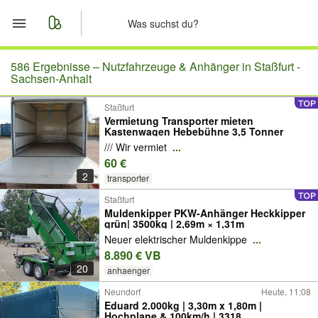
Start
586 Ergebnisse –
Nutzfahrzeuge & Anhänger in Staßfurt -
Sachsen-Anhalt
Merkliste
Staßfurt
Vermietung Transporter mieten
Kastenwagen Hebebühne 3,5 Tonner
Nachrichten
/// Wir vermiet
...
60 €
Anzeige aufgeben
2
transporter
Staßfurt
Muldenkipper PKW-Anhänger Heckkipper
grün| 3500kg | 2,69m × 1,31m
Neuer elektrischer Muldenkippe
...
8.890 € VB
20
anhaenger
Neundorf
Heute, 11:08
Eduard 2.000kg | 3,30m x 1,80m |
Hochplane & 100km/h | 3318