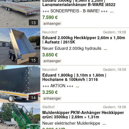
Eduard 3500kg | 8,56m x 2,20m |
Langmaterialanhänger B-WARE |8522
+++ SONDERPREIS - B-WARE! +++
...
7.590 €
13
anhaenger
Neundorf
Gestern, 19:08
Eduard 2.000kg Heckkipper 2,60m x 1,50m
| Aufsatz | 2615K
Neuer Eduard 2.000kg hydraulis
...
3.650 €
15
anhaenger
Neundorf
Gestern, 18:09
Eduard 1.800kg | 3,10m x 1,60m |
Hochplane & 100km/h | 3116
+++ AKTION +++
...
3.250 €
14
anhaenger
Staßfurt
Gestern, 18:08
Muldenkipper PKW-Anhänger Heckkipper
grün| 3500kg | 2,69m × 1,31m
Neuer elektrischer Muldenkippe
...