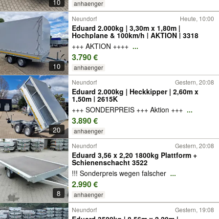
10
anhaenger
Neundorf
Heute, 10:00
Eduard 2.000kg | 3,30m x 1,80m |
Hochplane & 100km/h | AKTION | 3318
+++ AKTION ++++
...
3.790 €
10
anhaenger
Neundorf
Gestern, 20:08
Eduard 2.000kg | Heckkipper | 2,60m x
1,50m | 2615K
+++ SONDERPREIS +++ Aktion +++
...
3.890 €
20
anhaenger
Neundorf
Gestern, 20:08
Eduard 3,56 x 2,20 1800kg Plattform +
Schienenschacht 3522
!!! Sonderpreis wegen falscher
...
2.990 €
8
anhaenger
Neundorf
Gestern, 19:08