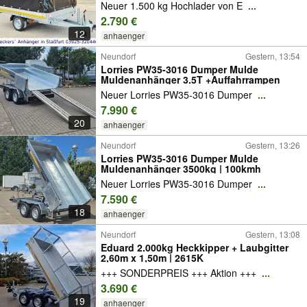
Neuer 1.500 kg Hochlader von E
...
2.790 €
12
anhaenger
Neundorf
Gestern, 13:54
Lorries PW35-3016 Dumper Mulde
Muldenanhänger 3.5T +Auffahrrampen
Neuer Lorries PW35-3016 Dumper
...
7.990 €
20
anhaenger
Neundorf
Gestern, 13:26
Lorries PW35-3016 Dumper Mulde
Muldenanhänger 3500kg | 100kmh
Neuer Lorries PW35-3016 Dumper
...
7.590 €
18
anhaenger
Neundorf
Gestern, 13:08
Eduard 2.000kg Heckkipper + Laubgitter
2,60m x 1,50m | 2615K
+++ SONDERPREIS +++ Aktion +++
...
3.690 €
19
anhaenger