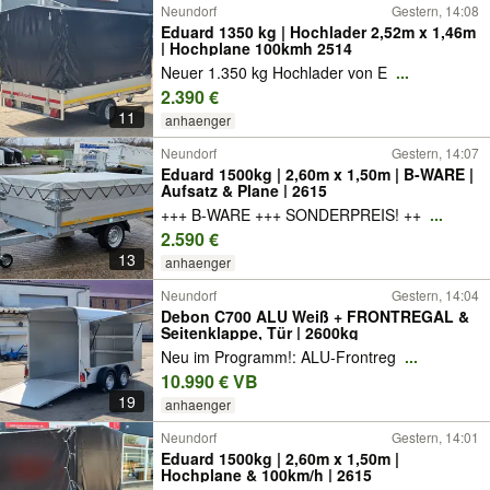
Neundorf
Gestern, 14:08
Eduard 1350 kg | Hochlader 2,52m x 1,46m
| Hochplane 100kmh 2514
Neuer 1.350 kg Hochlader von E
...
2.390 €
11
anhaenger
Neundorf
Gestern, 14:07
Eduard 1500kg | 2,60m x 1,50m | B-WARE |
Aufsatz & Plane | 2615
+++ B-WARE +++ SONDERPREIS! ++
...
2.590 €
13
anhaenger
Neundorf
Gestern, 14:04
Debon C700 ALU Weiß + FRONTREGAL &
Seitenklappe, Tür | 2600kg
Neu im Programm!: ALU-Frontreg
...
10.990 € VB
19
anhaenger
Neundorf
Gestern, 14:01
Eduard 1500kg | 2,60m x 1,50m |
Hochplane & 100km/h | 2615