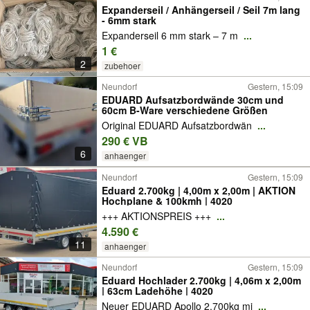
Expanderseil / Anhängerseil / Seil 7m lang
- 6mm stark
Expanderseil 6 mm stark – 7 m
...
1 €
2
zubehoer
Neundorf
Gestern, 15:09
EDUARD Aufsatzbordwände 30cm und
60cm B-Ware verschiedene Größen
Original EDUARD Aufsatzbordwän
...
290 € VB
6
anhaenger
Neundorf
Gestern, 15:09
Eduard 2.700kg | 4,00m x 2,00m | AKTION
Hochplane & 100kmh | 4020
+++ AKTIONSPREIS +++
...
4.590 €
11
anhaenger
Neundorf
Gestern, 15:09
Eduard Hochlader 2.700kg | 4,06m x 2,00m
| 63cm Ladehöhe | 4020
Neuer EDUARD Apollo 2.700kg mi
...