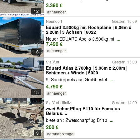
3.390 €
12
anhaenger
Neundorf
Gestern, 15:09
Eduard 3.500kg mit Hochplane | 6,06m x
2,20m | 3 Achsen | 6022
Neuer EDUARD Apollo 3.500kg mi
...
7.490 €
anhaenger
16
Staßfurt
Gestern, 15:08
Eduard Atlas 2.700kg | 5,06m x 2,00m |
Schienen + Winde | 5020
!!! Sonderpreis aus Großbestel
...
4.790 €
15
anhaenger
Staßfurt-Üllnitz
Gestern, 14:09
zwei Schar Pflug B110 für Famulus
Belarus....
biete an : Zweischarpflug B110
...
200 €
9
agrarfahrzeuge