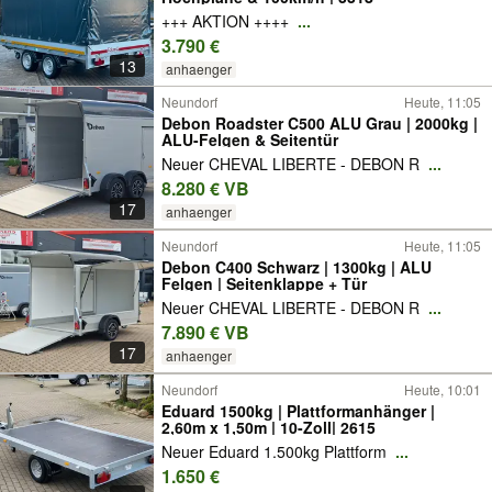
+++ AKTION ++++
...
3.790 €
13
anhaenger
Neundorf
Heute, 11:05
Debon Roadster C500 ALU Grau | 2000kg |
ALU-Felgen & Seitentür
Neuer CHEVAL LIBERTE - DEBON R
...
8.280 € VB
17
anhaenger
Neundorf
Heute, 11:05
Debon C400 Schwarz | 1300kg | ALU
Felgen | Seitenklappe + Tür
Neuer CHEVAL LIBERTE - DEBON R
...
7.890 € VB
17
anhaenger
Neundorf
Heute, 10:01
Eduard 1500kg | Plattformanhänger |
2,60m x 1,50m | 10-Zoll| 2615
Neuer Eduard 1.500kg Plattform
...
1.650 €