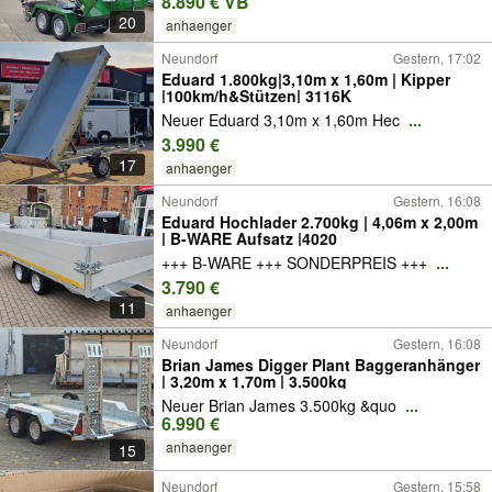
8.890 € VB
20
anhaenger
Neundorf
Gestern, 17:02
Eduard 1.800kg|3,10m x 1,60m | Kipper
|100km/h&Stützen| 3116K
Neuer Eduard 3,10m x 1,60m Hec
...
3.990 €
17
anhaenger
Neundorf
Gestern, 16:08
Eduard Hochlader 2.700kg | 4,06m x 2,00m
| B-WARE Aufsatz |4020
+++ B-WARE +++ SONDERPREIS +++
...
3.790 €
11
anhaenger
Neundorf
Gestern, 16:08
Brian James Digger Plant Baggeranhänger
| 3,20m x 1,70m | 3.500kg
Neuer Brian James 3.500kg &quo
...
6.990 €
anhaenger
15
Neundorf
Gestern, 15:58