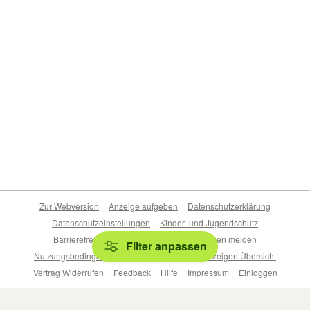
Zur Webversion
Anzeige aufgeben
Datenschutzerklärung
Datenschutzeinstellungen
Kinder- und Jugendschutz
Barrierefreiheitserklärung
Sicherheitslücken melden
Filter anpassen
Nutzungsbedingungen
Beliebte Suchen
Anzeigen Übersicht
Vertrag Widerrufen
Feedback
Hilfe
Impressum
Einloggen