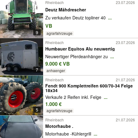
Rheinbach
23.07.2026
Deutz Mähdrescher
Zu verkaufen Deutz topliner 40
...
VB
9
agrarfahrzeuge
Rheinbach
23.07.2026
Humbauer Equitos Alu neuwertig
Neuwertiger Pferdeanhänger zu
...
9.000 € VB
7
anhaenger
Rheinbach
21.07.2026
Fendt 900 Komplettreifen 600/70-34 Felge
18x34
Verkaufe 2 Reifen inkl. Felge
...
1.000 €
5
agrarfahrzeuge
Rheinbach
21.07.2026
Motorhaube .
Motorhaube -Kühlergrill
...