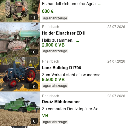
Es handelt sich um eine Agria
...
600 €
11
agrarfahrzeuge
Rheinbach
28.07.2026
Holder Einachser ED II
Hallo zusammen,
...
2.000 € VB
agrarfahrzeuge
16
Rheinbach
24.07.2026
Lanz Bulldog D1706
Zum Verkauf steht ein wundersc
...
9.500 € VB
agrarfahrzeuge
10
Rheinbach
23.07.2026
Deutz Mähdrescher
Zu verkaufen Deutz topliner 8x
...
VB
6
agrarfahrzeuge