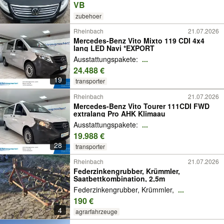
VB
zubehoer
Rheinbach
21.07.2026
Mercedes-Benz Vito Mixto 119 CDI 4x4
lang LED Navi *EXPORT
Ausstattungspakete:
...
24.488 €
19
transporter
Rheinbach
21.07.2026
Mercedes-Benz Vito Tourer 111CDI FWD
extralang Pro AHK Klimaau
Ausstattungspakete:
...
19.988 €
28
transporter
Rheinbach
21.07.2026
Federzinkengrubber, Krümmler,
Saatbettkombination, 2,5m
Federzinkengrubber, Krümmler,
...
190 €
4
agrarfahrzeuge