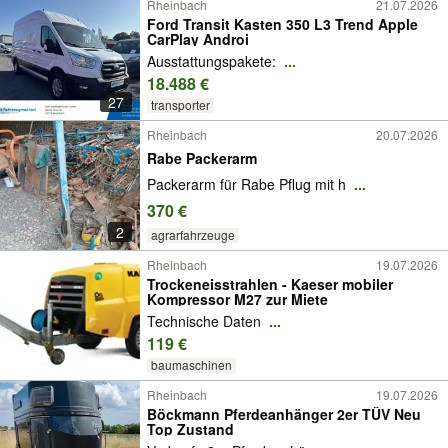
Rheinbach
21.07.2026
Ford Transit Kasten 350 L3 Trend Apple
CarPlay Androi
Ausstattungspakete:
...
18.488 €
27
transporter
Rheinbach
20.07.2026
Rabe Packerarm
Packerarm für Rabe Pflug mit h
...
370 €
2
agrarfahrzeuge
Rheinbach
19.07.2026
Trockeneisstrahlen - Kaeser mobiler
Kompressor M27 zur Miete
Technische Daten
...
119 €
baumaschinen
Rheinbach
19.07.2026
Böckmann Pferdeanhänger 2er TÜV Neu
Top Zustand