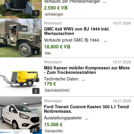
Verkaufe 2er Pferdeanhänger
...
2.590 € VB
7
anhaenger
Rheinbach
19.07.2026
GMC 6x6 WW2 von BJ 1944 inkl.
Wertgutachten
Verkaufe privat GMC Bj 1944 .
...
18.800 € VB
9
lkw
Rheinbach
19.07.2026
M82 Kaeser mobiler Kompressor zur Miete
- Zum Trockeneisstrahlen
Technische Daten:
...
179 €
baumaschinen
2
Rheinbach
18.07.2026
Ford Transit Custom Kasten 300 L1 Trend
Notbremsass.
Ausstattungspakete:
...
15.388 €
25
transporter