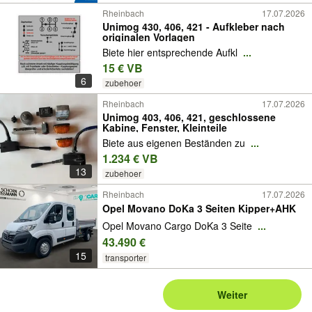
Rheinbach
17.07.2026
Unimog 430, 406, 421 - Aufkleber nach
originalen Vorlagen
Biete hier entsprechende Aufkl
...
15 € VB
6
zubehoer
Rheinbach
17.07.2026
Unimog 403, 406, 421, geschlossene
Kabine, Fenster, Kleinteile
Biete aus eigenen Beständen zu
...
1.234 € VB
13
zubehoer
Rheinbach
17.07.2026
Opel Movano DoKa 3 Seiten Kipper+AHK
Opel Movano Cargo DoKa 3 Seite
...
43.490 €
15
transporter
Weiter