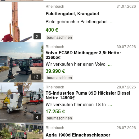
Rheinbach
31.07.2026
Palettengabel, Krangabel
Biete gebrauchte Palettengabel
...
400 €
2
baumaschinen
Rheinbach
30.07.2026
Volvo EC35D Minibagger 3,5t Netto:
33605€
Wir verkaufen hier einen Volvo
...
39.990 €
13
baumaschinen
Rheinbach
28.07.2026
TS-Industries Puma 35D Häcksler Diesel
Netto: 14500€
Wir verkaufen hier einen TS-In
...
17.255 €
4
baumaschinen
Rheinbach
28.07.2026
Agria 1900d Einachsschlepper