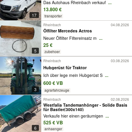
Das Autohaus Rheinbach verkauf
...
13.800 €
17
transporter
Rheinbach
04.08.2026
Ölfilter Mercedes Actros
Neuer Ölfilter Filtereinsatz m
...
25 €
5
zubehoer
Rheinbach
03.08.2026
Hubgerüst für Traktor
Ich über lege mein Hubgerüst S
...
600 € VB
3
agrarfahrzeuge
Rheinbach
02.08.2026
Westfalia Tandemanhönger - Solide Basis
für Bastler(300x140)
Verkaufe hier einen geräumigen
...
525 € VB
6
anhaenger