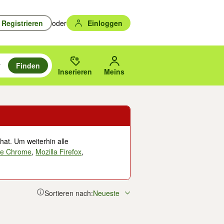
Registrieren
oder
Einloggen
Finden
en durchsuchen und mit Eingabetaste auswählen.
n um zu suchen, oder Vorschläge mit den Pfeiltasten nach oben/unten
des gewählten Orts oder PLZ.
Inserieren
Meins
hat. Um weiterhin alle
le Chrome
,
Mozilla Firefox
,
Sortieren nach:
Neueste