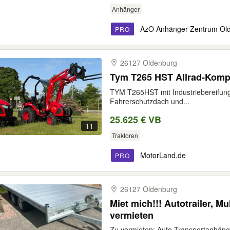
Anhänger
AzO Anhänger Zentrum Ol
PRO
26127 Oldenburg
Tym T265 HST Allrad-Kompa
TYM T265HST mit Industriebereifung,
Fahrerschutzdach und...
25.625 € VB
11
Traktoren
MotorLand.de
PRO
26127 Oldenburg
Miet mich!!! Autotrailer, Mu
vermieten
Zu vermieten: Auto Transportanhänger