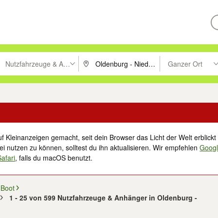
Nutzfahrzeuge & Anhänger
Ganzer Ort
ken um zu suchen, oder Vorschläge mit den Pfeiltasten nach oben/unt
PLZ oder Ort eingeben. Eingabetaste drücke
Suche im Umkreis 
f Kleinanzeigen gemacht, seit dein Browser das Licht der Welt erblickt 
i nutzen zu können, solltest du ihn aktualisieren. Wir empfehlen
Goog
Safari
, falls du macOS benutzt.
 Boot
1 - 25 von 599 Nutzfahrzeuge & Anhänger in Oldenburg -