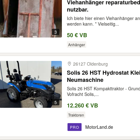
Viehanhänger reparaturbedür
nutzbar.
Ich biete hier einen Viehanhänger an,
werden kann. * Vielseitig...
3
50 € VB
Anhänger
26127 Oldenburg
Solis 26 HST Hydrostat Klei
Neumaschine
Solis 26 HST Kompakttraktor - Grund
Vofracht Solis,...
5
12.260 € VB
Traktoren
MotorLand.de
PRO