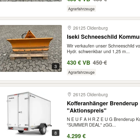
Agrarfahrzeuge
26125 Oldenburg
Iseki Schneesch
Wir verkaufen unser Schneeschild vo
Hydr. schwenkbar und 1,25 m...
430 € VB
450 €
3
Agrarfahrzeuge
26125 Oldenburg
Kofferanhänger Brenderup 
"Aktionspreis"
N E U F A H R Z E U G Brenderup K
"SUMMER DEAL" zGG...
8
4.299 €