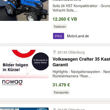
Solis 26 HST Kompakttraktor - Grund
Vofracht Solis,...
5
12.260 € VB
Traktoren
MotorLand.de
PRO
26135 Oldenburg
Volkswagen Crafter 35 Kas
Garanti
Highlights - Navigationssystem - Na
Rückfahrkamera "Rear...
31.479 €
Transporter
26125 Oldenburg