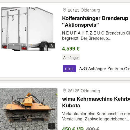
26125 Oldenburg
Kofferanhänger Brenderup
"Aktionspreis"
N E U F A H R Z E U G Brenderup CD
begrenzt! Der Brenderup...
8
4.599 €
Anhänger
AzO Anhänger Zentrum Ol
PRO
26125 Oldenburg
wima Kehrmaschine Kehrbesen Kommunal Iseki
Kubota
Verkaufe hier eine Kehrmaschine de
Verstellung, Zapfwellengetriebener...
4
450 € VB
480 €