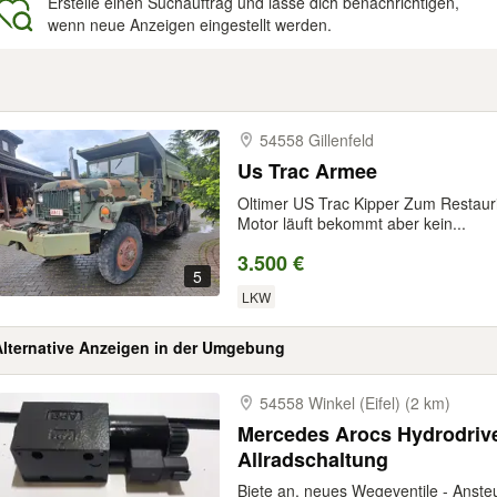
Erstelle einen Suchauftrag und lasse dich benachrichtigen,
wenn neue Anzeigen eingestellt werden.
gebnisse
54558 Gillenfeld
Us Trac Armee
Oltimer US Trac Kipper Zum Restaur
Motor läuft bekommt aber kein...
3.500 €
5
LKW
Alternative Anzeigen in der Umgebung
54558 Winkel (Eifel) (2 km)
Mercedes Arocs Hydrodrive
Allradschaltung
Biete an, neues Wegeventile - Anste