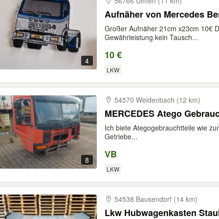
56766 Ulmen (11 km)
Aufnäher von Mercedes Be
Großer Aufnäher 21cm x23cm 10€ Die
Gewährleistung kein Tausch...
10 €
4
LKW
54570 Weidenbach (12 km)
MERCEDES Atego Gebra
Ich biete Ategogebrauchtteile wie zu
Getriebe...
VB
8
LKW
54538 Bausendorf (14 km)
Lkw Hubwagenkasten Sta