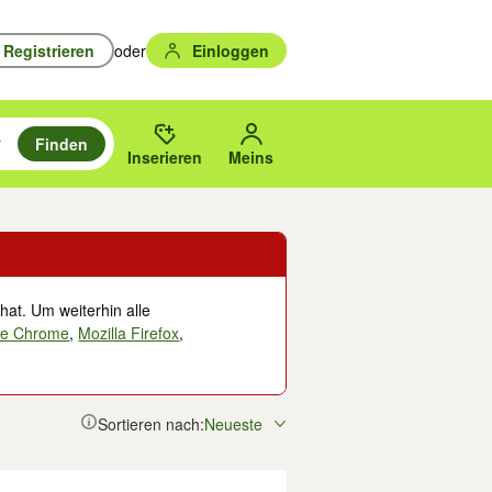
Registrieren
oder
Einloggen
Finden
en durchsuchen und mit Eingabetaste auswählen.
n um zu suchen, oder Vorschläge mit den Pfeiltasten nach oben/unten
des gewählten Orts oder PLZ.
Inserieren
Meins
hat. Um weiterhin alle
le Chrome
,
Mozilla Firefox
,
Sortieren nach:
Neueste