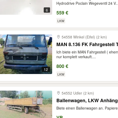
Hydrodrive Poclain Wegeventil 24 V..
6
559 €
LKW
54558 Winkel (Eifel) (2 km)
MAN 8.136 FK Fahrgestell 
Ich biete ein MAN Fahrgestell ( ehem.
nur komplett verkauft....
800 €
12
LKW
54552 Udler (2 km)
Ballenwagen, LKW Anhäng
Biete einen Ballenwagen an. Papier
VB