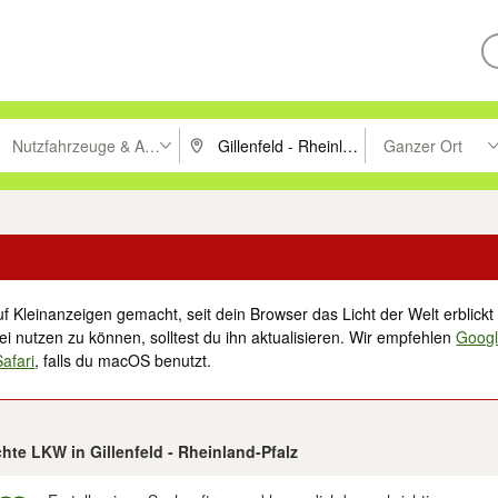
Nutzfahrzeuge & Anhänger
Ganzer Ort
ken um zu suchen, oder Vorschläge mit den Pfeiltasten nach oben/unt
PLZ oder Ort eingeben. Eingabetaste drücke
Suche im Umkreis 
f Kleinanzeigen gemacht, seit dein Browser das Licht der Welt erblickt 
i nutzen zu können, solltest du ihn aktualisieren. Wir empfehlen
Goog
Safari
, falls du macOS benutzt.
hte LKW in Gillenfeld - Rheinland-Pfalz