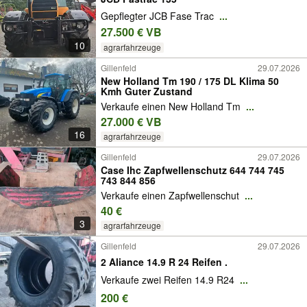
Gepflegter JCB Fase Trac
...
27.500 € VB
10
agrarfahrzeuge
Gillenfeld
29.07.2026
New Holland Tm 190 / 175 DL Klima 50
Kmh Guter Zustand
Verkaufe einen New Holland Tm
...
27.000 € VB
16
agrarfahrzeuge
Gillenfeld
29.07.2026
Case Ihc Zapfwellenschutz 644 744 745
743 844 856
Verkaufe einen Zapfwellenschut
...
40 €
3
agrarfahrzeuge
Gillenfeld
29.07.2026
2 Aliance 14.9 R 24 Reifen .
Verkaufe zwei Reifen 14.9 R24
...
200 €