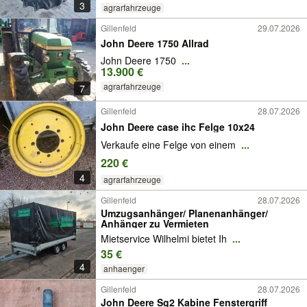
3
agrarfahrzeuge
Gillenfeld
29.07.2026
John Deere 1750 Allrad
John Deere 1750
...
13.900 €
agrarfahrzeuge
7
Gillenfeld
28.07.2026
John Deere case ihc Felge 10x24
Verkaufe eine Felge von einem
...
220 €
4
agrarfahrzeuge
Gillenfeld
28.07.2026
Umzugsanhänger/ Planenanhänger/
Anhänger zu Vermieten
Mietservice Wilhelmi bietet Ih
...
35 €
4
anhaenger
Gillenfeld
28.07.2026
John Deere Sg2 Kabine Fenstergriff