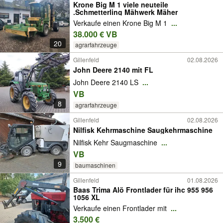
Krone Big M 1 viele neuteile
.Schmetterling Mähwerk Mäher
Verkaufe einen Krone Big M 1
...
38.000 € VB
20
agrarfahrzeuge
Gillenfeld
02.08.2026
John Deere 2140 mit FL
John Deere 2140 LS
...
VB
8
agrarfahrzeuge
Gillenfeld
02.08.2026
Nilfisk Kehrmaschine Saugkehrmaschine
Nilfisk Kehr Saugmaschine
...
VB
9
baumaschinen
Gillenfeld
01.08.2026
Baas Trima Alö Frontlader für ihc 955 956
1056 XL
Verkaufe einen Frontlader mit
...
3.500 €