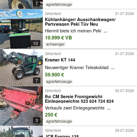
7
agrarfahrzeuge
Gillenfeld
31.07.2026
Kühlanhänger/ Ausschankwagen/
Partywagen Peki Tüv Neu
Hiermit biete ich meinen Peki
...
10.999 € VB
10
anhaenger
Gillenfeld
31.07.2026
Kramer KT 144
Neuwertiger Kramer Teleskoblad
...
59.900 €
7
agrarfahrzeuge
Gillenfeld
30.07.2026
Ihc CM Sereie Frontgewicht
Einlegegewichte 523 624 724 824
Verkaufe zwei Einlegegewichte
...
250 €
3
agrarfahrzeuge
Gillenfeld
29.07.2026
JCB Fastrac 135