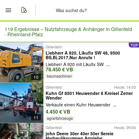
Start
119 Ergebnisse –
Nutzfahrzeuge & Anhänger in Gillenfeld
- Rheinland-Pfalz
Merkliste
Gillenfeld
Liebherr A 920, Likufix SW 48, 9500
BS,Bj.2017,Nur Anrufe !
Nachrichten
Liebherr A 920 mit Likufix SW
...
78.450 € VB
Anzeige aufgeben
baumaschinen
10
Gillenfeld
Heute, 14:03
Kuhn Gf 8501 Heuwender 8 Kreisel Zetter
Wender
Verkaufe einen Kuhn Heuwender
...
4.450 € VB
11
agrarfahrzeuge
Gillenfeld
Heute, 09:04
john Deere 30er 40er 50er Sereie
Hydraulikpumpen Antriebe