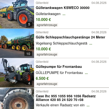
Gillenfeld
04.08.2026
Gülletankwagen KSWECO 30000
Gülletankwagen
...
10.000 €
5
agrarfahrzeuge
Gillenfeld
04.08.2026
Gülle Schleppschlauchgestänge 24 Meter
Vogelsang Schleppschlauchgestä
...
10.000 €
10
agrarfahrzeuge
Gillenfeld
04.08.2026
Güllepumpe für Frontanbau
GÜLLEPUMPE für Frontanbau
...
6.500 €
4
agrarfahrzeuge
Gillenfeld
04.08.2026
Case Ihc 955 1055 956 1056 Radsatz
Alliance 420 85 24 520 70 r38
Verkaufe einen Radsatz von ein
...