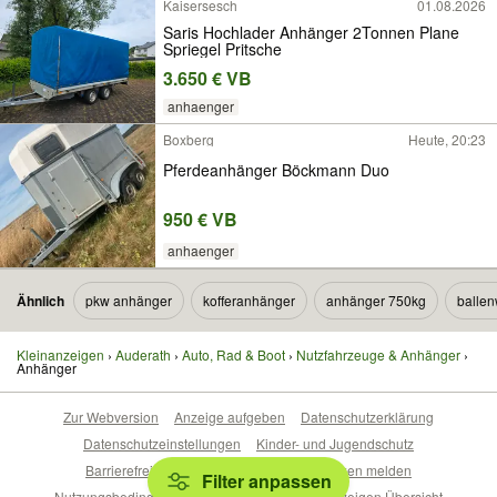
Kaisersesch
01.08.2026
Saris Hochlader Anhänger 2Tonnen Plane
Spriegel Pritsche
3.650 € VB
anhaenger
Boxberg
Heute, 20:23
Pferdeanhänger Böckmann Duo
950 € VB
anhaenger
Ähnlich
pkw anhänger
kofferanhänger
anhänger 750kg
balle
Kleinanzeigen
Auderath
Auto, Rad & Boot
Nutzfahrzeuge & Anhänger
Anhänger
Zur Webversion
Anzeige aufgeben
Datenschutzerklärung
Datenschutzeinstellungen
Kinder- und Jugendschutz
Barrierefreiheitserklärung
Sicherheitslücken melden
Filter anpassen
Nutzungsbedingungen
Beliebte Suchen
Anzeigen Übersicht