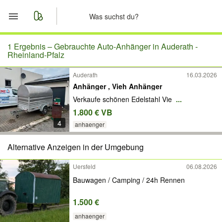
Start
1 Ergebnis –
Gebrauchte Auto-Anhänger in Auderath -
Rheinland-Pfalz
Merkliste
Auderath
16.03.2026
Anhänger , Vieh Anhänger
Nachrichten
Verkaufe schönen Edelstahl Vie
...
1.800 € VB
Anzeige aufgeben
4
anhaenger
Alternative Anzeigen in der Umgebung
Uersfeld
06.08.2026
Bauwagen / Camping / 24h Rennen
1.500 €
anhaenger