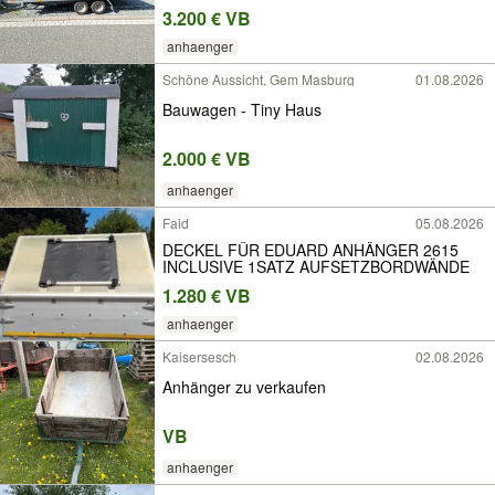
3.200 € VB
anhaenger
Schöne Aussicht, Gem Masburg
01.08.2026
Bauwagen - Tiny Haus
2.000 € VB
anhaenger
Faid
05.08.2026
DECKEL FÜR EDUARD ANHÄNGER 2615
INCLUSIVE 1SATZ AUFSETZBORDWÄNDE
1.280 € VB
anhaenger
Kaisersesch
02.08.2026
Anhänger zu verkaufen
VB
anhaenger