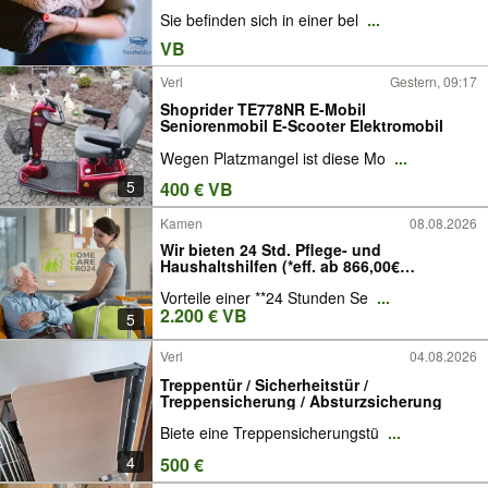
Sie befinden sich in einer bel
...
VB
Verl
Gestern, 09:17
Shoprider TE778NR E-Mobil
Seniorenmobil E-Scooter Elektromobil
Wegen Platzmangel ist diese Mo
...
5
400 € VB
Kamen
08.08.2026
Wir bieten 24 Std. Pflege- und
Haushaltshilfen (*eff. ab 866,00€
Eigenanteil)
Vorteile einer **24 Stunden Se
...
2.200 € VB
5
Verl
04.08.2026
Treppentür / Sicherheitstür /
Treppensicherung / Absturzsicherung
Biete eine Treppensicherungstü
...
4
500 €