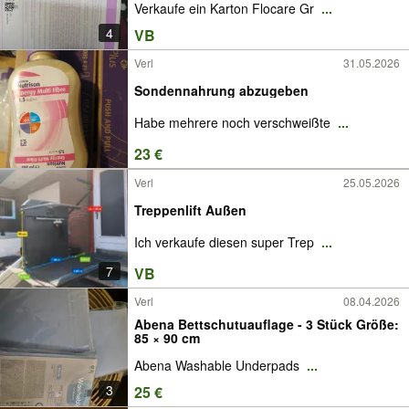
Verkaufe ein Karton Flocare Gr
...
4
VB
Verl
31.05.2026
Sondennahrung abzugeben
Habe mehrere noch verschweißte
...
23 €
Verl
25.05.2026
Treppenlift Außen
Ich verkaufe diesen super Trep
...
7
VB
Verl
08.04.2026
Abena Bettschutuauflage - 3 Stück Größe:
85 × 90 cm
Abena Washable Underpads
...
3
25 €