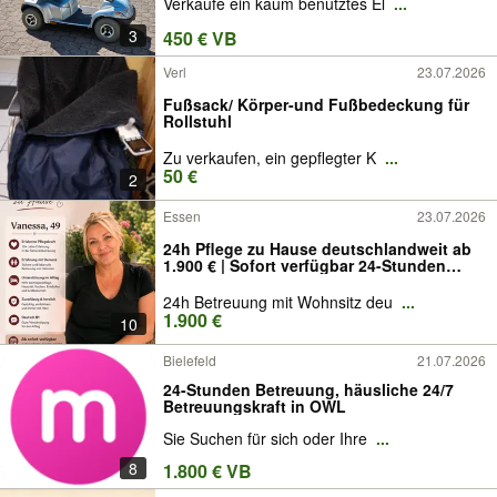
Verkaufe ein kaum benutztes El
...
3
450 € VB
Verl
23.07.2026
Fußsack/ Körper-und Fußbedeckung für
Rollstuhl
Zu verkaufen, ein gepflegter K
...
50 €
2
Essen
23.07.2026
24h Pflege zu Hause deutschlandweit ab
1.900 € | Sofort verfügbar 24-Stunden
Pflege Zuhause ab 1.900€ | Soforthilfe &
Betreuung ohne Ausfall 24-Stunden
24h Betreuung mit Wohnsitz deu
...
Pflege ab 1.900€
1.900 €
10
Bielefeld
21.07.2026
24-Stunden Betreuung, häusliche 24/7
Betreuungskraft in OWL
Sie Suchen für sich oder Ihre
...
8
1.800 € VB