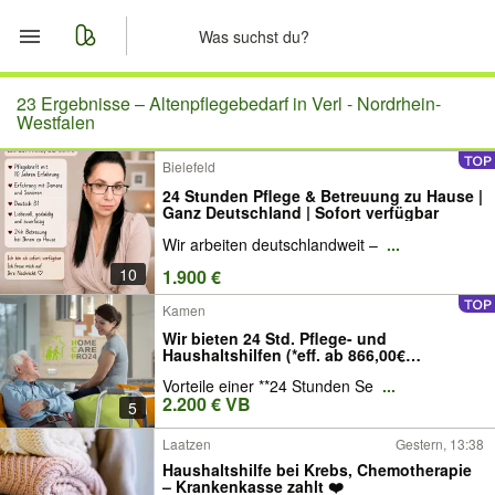
Start
23 Ergebnisse –
Altenpflegebedarf in Verl - Nordrhein-
Westfalen
Merkliste
Bielefeld
24 Stunden Pflege & Betreuung zu Hause |
Nachrichten
Ganz Deutschland | Sofort verfügbar
Wir arbeiten deutschlandweit –
...
Anzeige aufgeben
10
1.900 €
Kamen
Wir bieten 24 Std. Pflege- und
Haushaltshilfen (*eff. ab 866,00€
Eigenanteil)
Vorteile einer **24 Stunden Se
...
2.200 € VB
5
Laatzen
Gestern, 13:38
Haushaltshilfe bei Krebs, Chemotherapie
– Krankenkasse zahlt ❤️