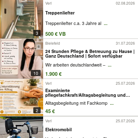
Verl
02.08.2026
Treppenliefter
Treppenliefter c.a. 3 Jahre al
...
3
500 € VB
Bielefeld
31.07.2026
24 Stunden Pflege & Betreuung zu Hause |
Ganz Deutschland | Sofort verfügbar
Wir arbeiten deutschlandweit –
...
10
1.900 €
Verl
25.07.2026
Examinierte
pflegefachkraft/Alltagsbegleitung und
Haushaltshilfe
Alltagsbegleitung mit Fachkomp
...
2
45 €
Verl
25.07.2026
Elektromobil