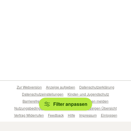
Zur Webversion
Anzeige aufgeben
Datenschutzerklärung
Datenschutzeinstellungen
Kinder- und Jugendschutz
Barrierefreiheitserklärung
Sicherheitslücken melden
Filter anpassen
Nutzungsbedingungen
Beliebte Suchen
Anzeigen Übersicht
Vertrag Widerrufen
Feedback
Hilfe
Impressum
Einloggen