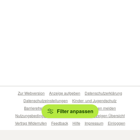
Zur Webversion
Anzeige aufgeben
Datenschutzerklärung
Datenschutzeinstellungen
Kinder- und Jugendschutz
Barrierefreiheitserklärung
Sicherheitslücken melden
Filter anpassen
Nutzungsbedingungen
Beliebte Suchen
Anzeigen Übersicht
Vertrag Widerrufen
Feedback
Hilfe
Impressum
Einloggen