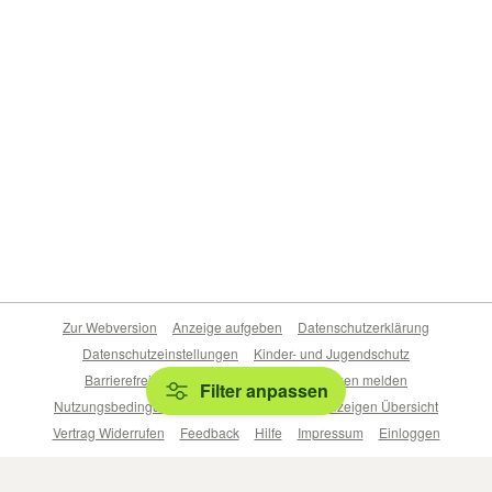
Zur Webversion
Anzeige aufgeben
Datenschutzerklärung
Datenschutzeinstellungen
Kinder- und Jugendschutz
Barrierefreiheitserklärung
Sicherheitslücken melden
Filter anpassen
Nutzungsbedingungen
Beliebte Suchen
Anzeigen Übersicht
Vertrag Widerrufen
Feedback
Hilfe
Impressum
Einloggen