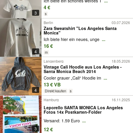
Ich biete ein schönes weißes T
...
4 €
3
s
Berlin
03.07.2026
Zara Sweatshirt "Los Angeles Santa
Monica"
Ich biete hier ein neues, unge
...
16 €
4
m
Langenberg
18.05.2026
Vintage Cali Hoodie aus Los Angeles -
Santa Monica Beach 2014
Cooler grauer „Cali“ Hoodie im
...
13 € VB
4
Direkt kaufen
s
Hamburg
16.11.2025
Leporello SANTA MONICA Los Angeles
Fotos 14x Postkarten-Folder
Versand: 1.59 Euro
...
3
12 €