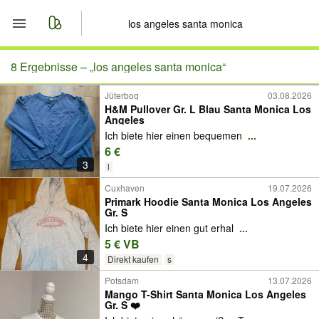
Start
8 Ergebnisse –
„los angeles santa monica“
Jüterbog
03.08.2026
Merkliste
H&M Pullover Gr. L Blau Santa Monica Los
Angeles
Nachrichten
Ich biete hier einen bequemen
...
6 €
3
Anzeige aufgeben
l
Cuxhaven
19.07.2026
Primark Hoodie Santa Monica Los Angeles
Gr. S
Ich biete hier einen gut erhal
...
5 € VB
4
Direkt kaufen
s
Potsdam
13.07.2026
Mango T-Shirt Santa Monica Los Angeles
Gr. S ❤️