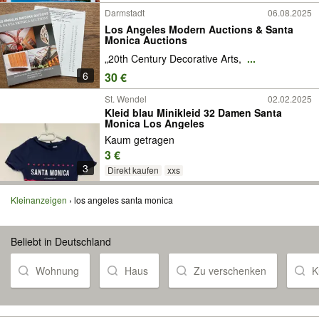
Darmstadt
06.08.2025
Los Angeles Modern Auctions & Santa
Monica Auctions
„20th Century Decorative Arts,
...
6
30 €
St. Wendel
02.02.2025
Kleid blau Minikleid 32 Damen Santa
Monica Los Angeles
Kaum getragen
3 €
3
Direkt kaufen
xxs
Kleinanzeigen
los angeles santa monica
Beliebt in Deutschland
Wohnung
Haus
Zu verschenken
K