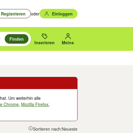
Registrieren
oder
Einloggen
Finden
en durchsuchen und mit Eingabetaste auswählen.
n um zu suchen, oder Vorschläge mit den Pfeiltasten nach oben/unten
des gewählten Orts oder PLZ.
Inserieren
Meins
Musik, Filme & Bücher
Eintrittskarten & Tickets
Dienstleistungen
Versc
hat. Um weiterhin alle
le Chrome
,
Mozilla Firefox
,
Sortieren nach:
Neueste