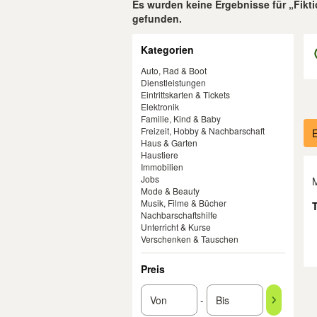
Es wurden keine Ergebnisse für „Fiktio
gefunden.
Filter
Kategorien
Auto, Rad & Boot
Dienstleistungen
Eintrittskarten & Tickets
Elektronik
Familie, Kind & Baby
Er
Freizeit, Hobby & Nachbarschaft
E
Haus & Garten
Haustiere
Immobilien
Jobs
Mode & Beauty
Musik, Filme & Bücher
Nachbarschaftshilfe
Unterricht & Kurse
Verschenken & Tauschen
Preis
-