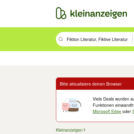
Suchbegriff eingeben. Eingabetaste drüc
Immobilien
Mode & Beauty
Auto, Rad & Boot
Haus & Garten
Jobs
Elek
Bitte aktualisiere deinen Browser
Viele Deals wurden au
Funktionen einwandfre
Microsoft Edge
oder
Kleinanzeigen