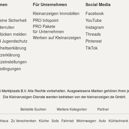
onen
Für Unternehmen
Social Media
Kleinanzeigen Immobilien
Facebook
eine Sicherheit
PRO Infopoint
YouTube
PRO Pakete
derrufen
Instagram
für Unternehmen
slücken melden
Threads
Werben auf Kleinanzeigen
d Jugendschutz
Pinterest
iheitserklärung
TikTok
zerklärung
zeinstellungen
edingungen
m
 Marktplaats B.V. Alle Rechte vorbehalten. Ausgewiesene Marken gehören ihren j
Die Kleinanzeigen-Dienste werden betrieben von der kleinanzeigen.de GmbH.
Beliebte Suchen
Weitere Kategorien
Partner
Haus
Zu Verschenken
Küche
Sofa
Fahrrad
Wohnwagen
Auto
Kühlschrank