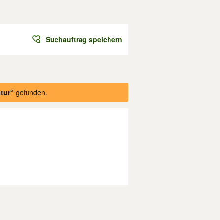
Suchauftrag speichern
atur“
gefunden.