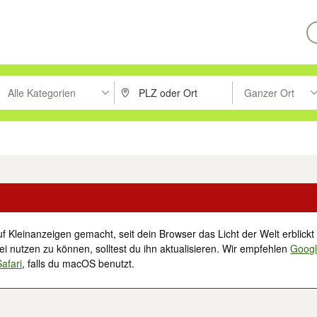
Alle Kategorien
Ganzer Ort
ken um zu suchen, oder Vorschläge mit den Pfeiltasten nach oben/unt
PLZ oder Ort eingeben. Eingabetaste drücke
Suche im Umkreis 
tronik
Familie, Kind & Baby
Haustiere
Freizeit, Hobby & Nachbarschaft
f Kleinanzeigen gemacht, seit dein Browser das Licht der Welt erblickt 
i nutzen zu können, solltest du ihn aktualisieren. Wir empfehlen
Goog
Safari
, falls du macOS benutzt.