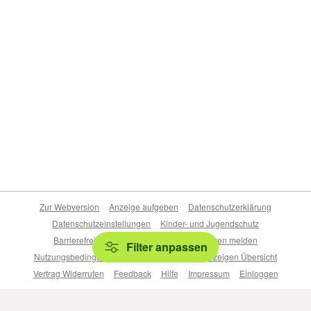
Zur Webversion
Anzeige aufgeben
Datenschutzerklärung
Datenschutzeinstellungen
Kinder- und Jugendschutz
Barrierefreiheitserklärung
Sicherheitslücken melden
Filter anpassen
Nutzungsbedingungen
Beliebte Suchen
Anzeigen Übersicht
Vertrag Widerrufen
Feedback
Hilfe
Impressum
Einloggen