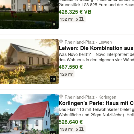
Grundstück 123.825 Euro und der Hauspreis
erfolgt nach Baufortschritt in Raten. Das Haus wird schlüsselfertig in massiver
428.325 € VB
Bauweise Stein auf Ste...
152 m²
5 Zi.
8
Rheinland-Pfalz - Leiwen
Was Novo heißt? – Novo interpretiert d
des Wohnens in den eigenen vier Wänd
Leidenschaft heraus planen wir für Sie 
467.550 €
Architektur greifbar und denken nachhalt
126 m²
10
Rheinland-Pfalz - Korlingen
Das Flair 110 mit Teilwohnkeller biete
Wohnfläche und 29qm Nutzfläche). Hell, gemütlich und weitläufig – genügend
Raum zum Entfalten im ganzen Haus. Wohnzimmer und Essbereich sind
528.640 €
miteinander verbunden und die ger...
138 m²
5 Zi.
10