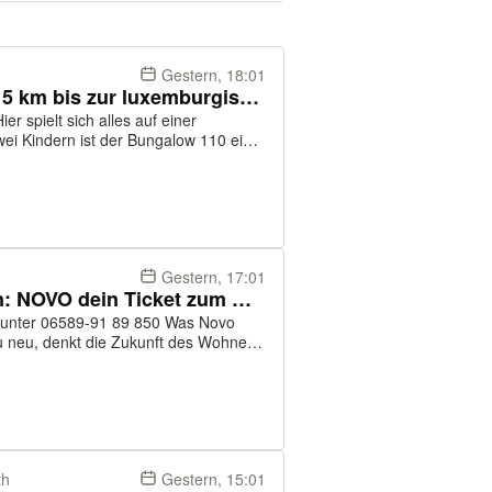
Gestern, 18:01
Traumhaus in Freudenburg: 15 km bis zur luxemburgischen Grenze
ei Kindern ist der Bungalow 110 ein
ches Wohnzimmer mit Essbereich, ein
Gestern, 17:01
Klare Linien, clevere Funktion: NOVO dein Ticket zum Wohlfühlen in Bitburg!
r 06589-91 89 850 Was Novo
au neu, denkt die Zukunft des Wohnens
tet das Leben. Aus Leidenschaft
th
Gestern, 15:01