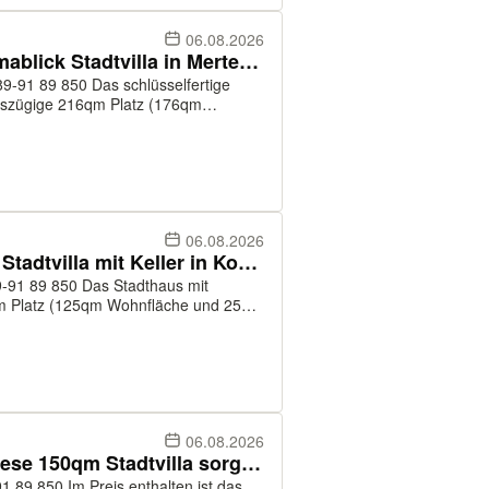
06.08.2026
Urbanes Wohnen mit Panoramablick Stadtvilla in Mertesdorf
s schlüsselfertige
osszügige 216qm Platz (176qm
, gemütlich und weitläufig – genügend
06.08.2026
Urbanes Wohnen nähe Trier - Stadtvilla mit Keller in Korlingen
as Stadthaus mit
0qm Platz (125qm Wohnfläche und 25qm
äufig – genügend Raum zum Entfalten
06.08.2026
Osburgs's Energiewunder: Diese 150qm Stadtvilla sorgt nicht nur für Komfort...
thalten ist das