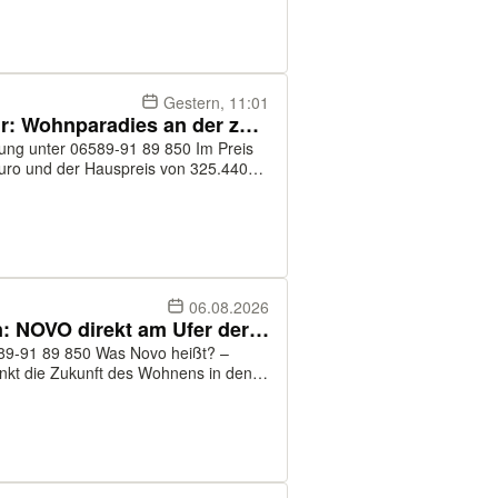
Gestern, 11:01
Urlaubsfeeling das ganze Jahr: Wohnparadies an der zauberhaften Mosel
 unter 06589-91 89 850 Im Preis
Euro und der Hauspreis von 325.440
06.08.2026
Wasser, Wein und Wohlfühlen: NOVO direkt am Ufer der Mosel
 Was Novo heißt? –
enkt die Zukunft des Wohnens in den
 Leben. Aus Leidenschaft heraus