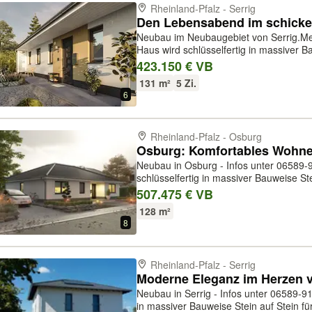
Rheinland-Pfalz - Serrig
Den Lebensabend im schicke
Neubau im Neubaugebiet von Serrig.Mehr
Haus wird schlüsselfertig in massiver Ba
und gebaut. Es werden nur beste Mark
423.150 € VB
ausgewiesene Preis beinhaltet den ...
131 m²
5 Zi.
6
Rheinland-Pfalz - Osburg
Osburg: Komfortables Wohne
Neubau in Osburg - Infos unter 06589-91 89 850 D
schlüsselfertig in massiver Bauweise Ste
gebaut. Es werden nur beste Markenpro
507.475 € VB
ist das Grundstück 123.825Euro, Hauspr
128 m²
8
Rheinland-Pfalz - Serrig
Neubau in Serrig - Infos unter 06589-91 89 850 Das Haus wird s
in massiver Bauweise Stein auf Stein f