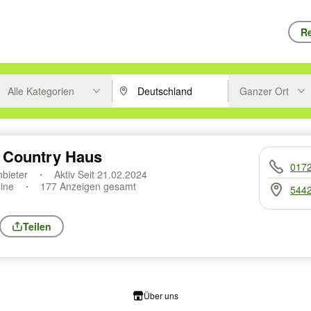
Re
Alle Kategorien
Ganzer Ort
ken um zu suchen, oder Vorschläge mit den Pfeiltasten nach oben/unt
PLZ oder Ort eingeben. Eingabetaste drücke
Suche im Umkreis 
 Country Haus
017
nbieter
Aktiv Seit 21.02.2024
line
177 Anzeigen gesamt
5442
Teilen
Über uns