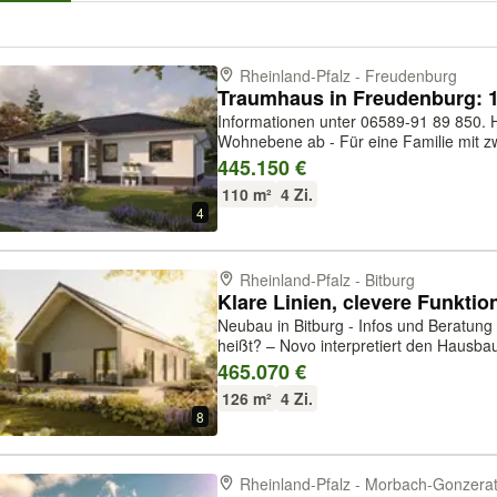
Rheinland-Pfalz - Freudenburg
Informationen unter 06589-91 89 850. Hier spielt sich alles auf einer
Wohnebene ab - Für eine Familie mit zw
ideales Zuhause. Er bietet ein gemütli
445.150 €
geräumiges Schlafzimmer und ...
110 m²
4 Zi.
4
Rheinland-Pfalz - Bitburg
Neubau in Bitburg - Infos und Beratung unte
heißt? – Novo interpretiert den Hausb
in den eigenen vier Wänden und gestal
465.070 €
heraus planen wir für Sie entlan...
126 m²
4 Zi.
8
Rheinland-Pfalz - Morbach-Gonzera