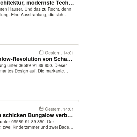
Morbach: Geschmackvolle Architektur, modernste Technik und hohe Energieeffizienz
testen Häuser. Und das zu Recht, denn
lung. Eine Ausstrahlung, die sich
itläufige Wohnzimmer mit dem großen
Gestern, 14:01
Schärfer kalkuliert: Die Bungalow-Revolution von Scharfbillig
g unter 06589-91 89 850. Dieser
armantes Design auf. Die markante
blen Grundriss. Die besondere
Gestern, 14:01
Bitburg: Den Lebensabend im schicken Bungalow verbringen (A+)
nter 06589-91 89 850. Der
r, zwei Kinderzimmer und zwei Bäder
 Stauraum für die ganze Familie. Die