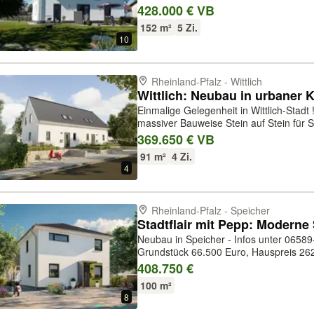
nur beste Markenprodukte verwendet. D
428.000 € VB
Hauspreis sowie den ...
152 m²
5 Zi.
10
Rheinland-Pfalz - Wittlich
Einmalige Gelegenheit in Wittlich-Stadt ! Das Haus wird schlüsselfertig 
massiver Bauweise Stein auf Stein für 
beste Markenprodukte verwendet. Enthalten sind außerdem alle Leistungen
369.650 € VB
rund um den Bau: \-Ba...
91 m²
4 Zi.
4
Rheinland-Pfalz - Speicher
Neubau in Speicher - Infos unter 06589-91 89 850 Im Preis 
Grundstück 66.500 Euro, Hauspreis 262
Baunebenkostenpauschale von 80.000 Eu
408.750 €
Außenanlage, Maler und Tapezierarbeit
100 m²
8