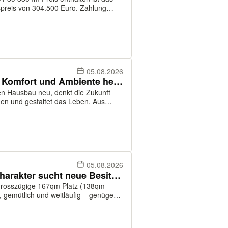
 von 304.500 Euro. Zahlung
05.08.2026
Leiwen: Die Kombination aus Komfort und Ambiente heisst NOVO
en Hausbau neu, denkt die Zukunft
en und gestaltet das Leben. Aus
entlang des Alltags, machen
...
05.08.2026
Korlingen's Perle: Haus mit Charakter sucht neue Besitzer - inklusive gratis Sonnenuntergänge! (Keller inkl.)
t grosszügige 167qm Platz (138qm