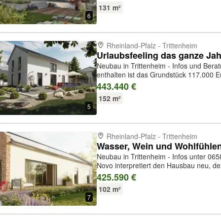
kluge Raumaufteilung bietet eine...
131 m²
6
Rheinland-Pfalz - Trittenheim
Neubau in Trittenheim - Infos und Beratung
enthalten ist das Grundstück 117.000 
Euro. Wir bauen Ihr Haus als Generalunternehmer und betreuen das Bauvor-
443.440 €
haben von der Planung über ...
152 m²
5
Rheinland-Pfalz - Trittenheim
Neubau in Trittenheim - Infos unter 06589-91 89 850
Novo interpretiert den Hausbau neu, d
eigenen vier Wänden und gestaltet das
425.590 €
planen wir für Sie entlang des All...
102 m²
7