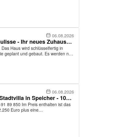
er ausgewiesene Preis beinhaltet den
06.08.2026
Wittlich: Neubau in urbaner Kulisse - Ihr neues Zuhause wartet darauf, entdeckt zu werden
in
Sie geplant und gebaut. Es werden nur
06.08.2026
Stadtflair mit Pepp: Moderne Stadtvilla in Speicher - 100qm voller Style!
enthalten ist das
.250 Euro plus eine
ro für Anschlüsse, Erdrbeiten,
en, Verm...