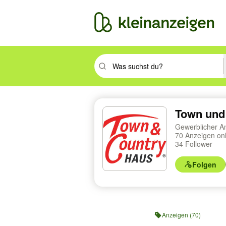
Suchbegriff eingeben. Eingabetaste drüc
Town und
Gewerblicher A
70 Anzeigen on
34 Follower
Folgen
Profilnavigation
Anzeigen (70)