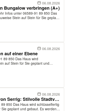
06.08.2026
n Bungalow verbringen (A+)
 Infos unter 06589-91 89 850 Das
uweise Stein auf Stein für Sie geplant
enprodukte verwendet. Der
06.08.2026
n auf einer Ebene
as Haus wird
in auf Stein für Sie geplant und
dukte verwendet. Im Preis enthalten
e...
06.08.2026
Moderne Eleganz im Herzen von Serrig: Stilvolle Stadtvilla mit höchster Energieeffizienz A+
chlüsselfertig
ür Sie geplant und gebaut. Es werden