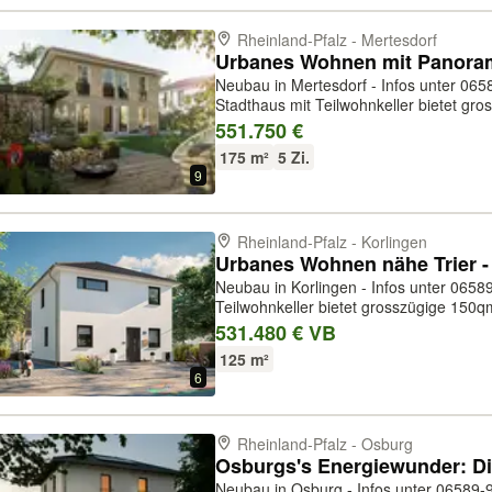
Rheinland-Pfalz - Mertesdorf
Neubau in Mertesdorf - Infos unter 06589-91 89 850 Da
Stadthaus mit Teilwohnkeller bietet gr
Wohnfläche und 40qm Nutzfläche). Hell
551.750 €
Raum zum Entfalten im ganzen Hau...
175 m²
5 Zi.
9
Rheinland-Pfalz - Korlingen
Neubau in Korlingen - Infos unter 06589-91 89 850 D
Teilwohnkeller bietet grosszügige 15
Nutzfläche). Hell, gemütlich und weitl
531.480 € VB
im ganzen Haus. Im Preis entha...
125 m²
6
Rheinland-Pfalz - Osburg
Neubau in Osburg - Infos unter 06589-91 89 850 Im Preis en