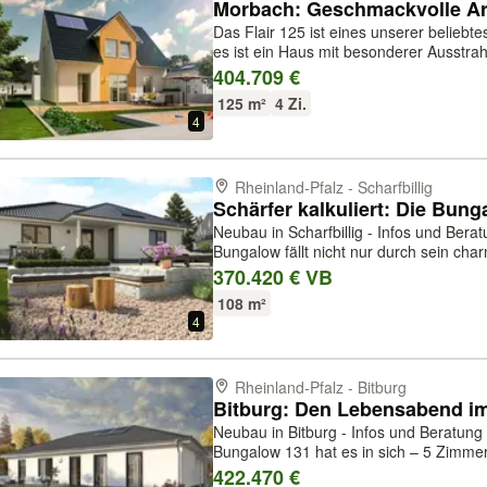
Das Flair 125 ist eines unserer belieb
es ist ein Haus mit besonderer Ausstrah
schon beim ersten Blick zeigt: das we
404.709 €
Essbereich ist ein absolu...
125 m²
4 Zi.
4
Rheinland-Pfalz - Scharfbillig
Neubau in Scharfbillig - Infos und Beratun
Bungalow fällt nicht nur durch sein ch
Winkelform ermöglicht auch einen varia
370.420 € VB
Raumanordnung des Winkelbungalow...
108 m²
4
Rheinland-Pfalz - Bitburg
Neubau in Bitburg - Infos und Beratung u
Bungalow 131 hat es in sich – 5 Zimme
– viel Wohnfläche und clever nutzbarer
422.470 €