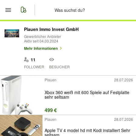
Start
Plauen Immo Invest GmbH
Gewerblicher Anbieter
Aktiv seit 04.03.2024
Merkliste
Mehr Informationen
Nachrichten
11
FOLLOWER
BESUCHER
Anzeige aufgeben
Plauen
28.07.2026
Xbox 360 weiß mit 600 Spiele auf Festplatte
sehr seltsam
499 €
Plauen
28.07.2026
Apple TV 4 model hd mit Kodi installiert Sehr
seltsam